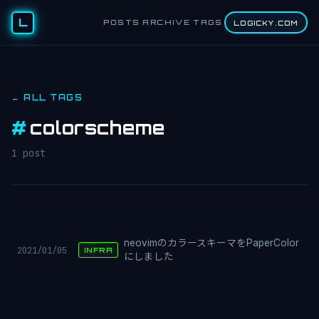
L
POSTS
ARCHIVE
TAGS
LOGICKY.COM
← ALL TAGS
#
colorscheme
1 post
neovimのカラースキーマをPaperColor
2021/01/05
INFRA
にしました