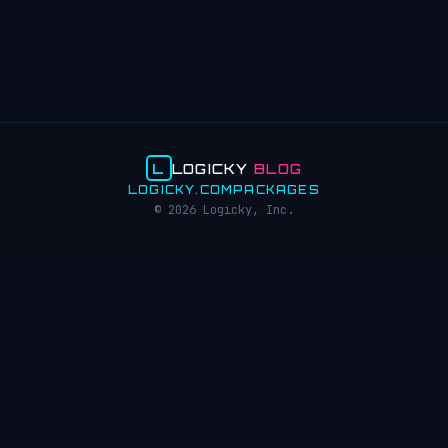
L
LOGICKY
BLOG
LOGICKY.COM
PACKAGES
© 2026 Logicky, Inc.