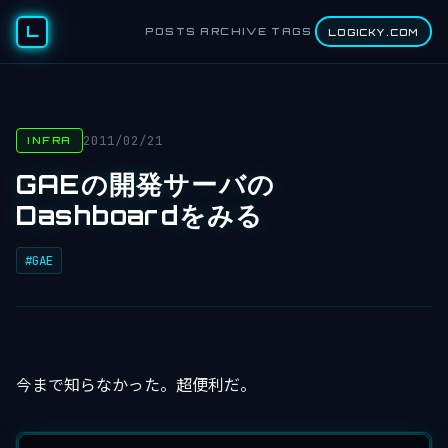
L
POSTS
ARCHIVE
TAGS
LOGICKY.COM
2011/02/21
INFRA
GAEの開発サーバの
Dashboardをみる
#GAE
今まで知らなかった。超便利だ。