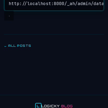
http:
//localhost:8000/_ah/admin/datas
← ALL POSTS
L
LOGICKY
BLOG