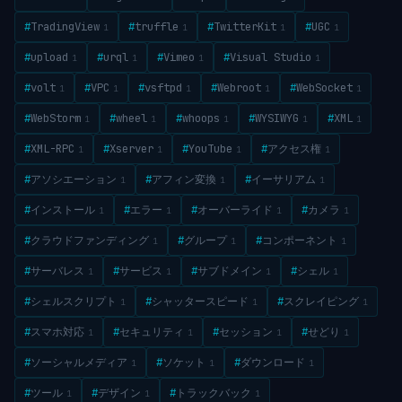
#
TradingView
#
truffle
#
TwitterKit
#
UGC
1
1
1
1
#
upload
#
urql
#
Vimeo
#
Visual Studio
1
1
1
1
#
volt
#
VPC
#
vsftpd
#
Webroot
#
WebSocket
1
1
1
1
1
#
WebStorm
#
wheel
#
whoops
#
WYSIWYG
#
XML
1
1
1
1
1
#
XML-RPC
#
Xserver
#
YouTube
#
アクセス権
1
1
1
1
#
アソシエーション
#
アフィン変換
#
イーサリアム
1
1
1
#
インストール
#
エラー
#
オーバーライド
#
カメラ
1
1
1
1
#
クラウドファンディング
#
グループ
#
コンポーネント
1
1
1
#
サーバレス
#
サービス
#
サブドメイン
#
シェル
1
1
1
1
#
シェルスクリプト
#
シャッタースピード
#
スクレイピング
1
1
1
#
スマホ対応
#
セキュリティ
#
セッション
#
せどり
1
1
1
1
#
ソーシャルメディア
#
ソケット
#
ダウンロード
1
1
1
#
ツール
#
デザイン
#
トラックバック
1
1
1