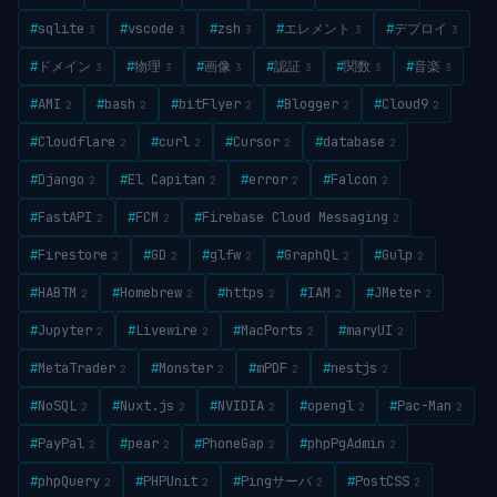
#
sqlite
#
vscode
#
zsh
#
エレメント
#
デプロイ
3
3
3
3
3
#
ドメイン
#
物理
#
画像
#
認証
#
関数
#
音楽
3
3
3
3
3
3
#
AMI
#
bash
#
bitFlyer
#
Blogger
#
Cloud9
2
2
2
2
2
#
Cloudflare
#
curl
#
Cursor
#
database
2
2
2
2
#
Django
#
El Capitan
#
error
#
Falcon
2
2
2
2
#
FastAPI
#
FCM
#
Firebase Cloud Messaging
2
2
2
#
Firestore
#
GD
#
glfw
#
GraphQL
#
Gulp
2
2
2
2
2
#
HABTM
#
Homebrew
#
https
#
IAM
#
JMeter
2
2
2
2
2
#
Jupyter
#
Livewire
#
MacPorts
#
maryUI
2
2
2
2
#
MetaTrader
#
Monster
#
mPDF
#
nestjs
2
2
2
2
#
NoSQL
#
Nuxt.js
#
NVIDIA
#
opengl
#
Pac-Man
2
2
2
2
2
#
PayPal
#
pear
#
PhoneGap
#
phpPgAdmin
2
2
2
2
#
phpQuery
#
PHPUnit
#
Pingサーバ
#
PostCSS
2
2
2
2