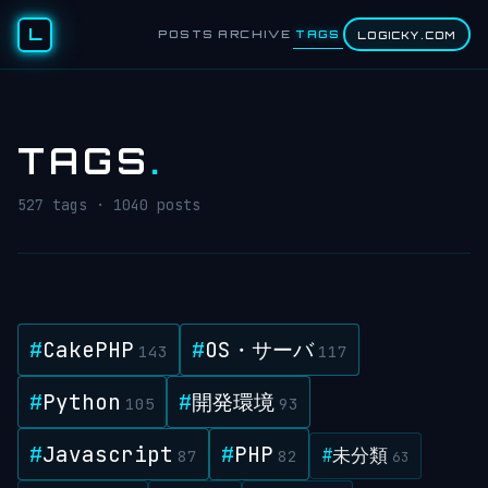
L
POSTS
ARCHIVE
TAGS
LOGICKY.COM
TAGS
.
527 tags · 1040 posts
#
CakePHP
#
OS・サーバ
143
117
#
Python
#
開発環境
105
93
#
Javascript
#
PHP
#
未分類
87
82
63