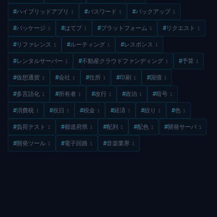
#
ハイブリッドアプリ
#
パスワード
#
バックアップ
1
1
1
#
パッケージ
#
はてブ
#
プラットフォーム
#
リクエスト
1
1
1
1
#
リファレンス
#
ルーティング
#
レスポンス
1
1
1
#
レンタルサーバー
#
不動産クラウドファンディング
#
予算
1
1
1
#
仮想通貨
#
会社
#
住所
#
印刷
#
国債
1
1
1
1
1
#
多言語化
#
所有者
#
改行
#
政治
#
暗号
1
1
1
1
1
#
消費税
#
祝日
#
税金
#
経済
#
絞り
#
色
1
1
1
1
1
1
#
負荷テスト
#
都道府県
#
配列
#
配色
#
開発サーバ
1
1
1
1
1
#
開発ツール
#
電子回路
#
音楽業界
1
1
1