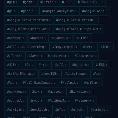
#
gem
#
geth
#
GitLab
#
GMO
#
GMOペイメント
1
1
1
1
1
#
go
#
goerli
#
Google Analytics
#
Google Apps
1
1
1
1
#
Google Cloud Platform
#
Google Cloud Vision
1
1
#
Google Prediction API
#
Google Static Maps API
1
1
#
hardhat
#
hatena
#
htaccess
#
HTTP
1
1
1
1
#
HTTP Live Streaming
#
Imagemagick
#
iris
#
ISO
1
1
1
1
#
iTerm2
#
Javas
#
jetstream
#
Jetstream
1
1
1
1
#
JOIN
#
Js
#
jwt
#
kill
#
kinesis
#
LESS
1
1
1
1
1
1
#
Let's Encrypt
#
LevelDB
#
litestream
#
ln
1
1
1
1
#
log
#
Mail_MimeDecode
#
Mailpit
#
mailto
1
1
1
1
#
markdown
#
max
#
mdsvex
#
Migration
1
1
1
1
#
mod_ssl
#
mvcc
#
NeoBundle
#
NetworkX
1
1
1
1
#
next.js
#
nextauth
#
nft
#
ngrok
#
Numbers
1
1
1
1
1