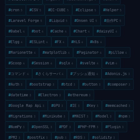
#
cron
#
CSV
#
EC-CUBE
#
Eclipse
#
Helper
5
5
5
5
5
#
Laravel Forge
#
Liquid
#
Onsen UI
#
自作PC
5
5
5
5
#
Babel
#
bot
#
Cache
#
Chart
#
daisyUI
4
4
4
4
4
#
Elgg
#
ESLint
#
FX
#
HLS
#
k8s
4
4
4
4
4
#
Marionette
#
matplotlib
#
Paginator
#
pillow
4
4
4
4
#
Scoop
#
Session
#
sqlx
#
svelte
#
vim
4
4
4
4
4
#
コマンド
#
さくらサーバ
#
プッシュ通知
#
Adonis.js
4
4
4
3
#
Auth
#
bootstrap
#
btcd
#
button
#
composer
3
3
3
3
3
#
datetime
#
Electron
#
ethereum
3
3
3
#
Google Map Api
#
GPU
#
IE
#
Key
#
memcached
3
3
3
3
3
#
Migrations
#
Minikube
#
MNIST
#
Model
#
npm
3
3
3
3
3
#
NumPy
#
OpenSSL
#
PDF
#
PHP-FPM
#
Plugin
3
3
3
3
3
#
PM2
#
postfix
#
pub
#
RDS
#
solidity
3
3
3
3
3