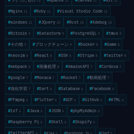
#
つくったもの
#
Apache
#
Canvas
#
Git
12
11
11
11
#
Nginx
#
Ruby
#
Visual Studio Code
11
11
11
#
windows
#
JQuery
#
Rust
#
Xdebug
11
10
10
10
#
Bitcoin
#
Datastore
#
PostgreSQL
#
tmux
9
9
9
9
#
その他
#
ブロックチェーン
#
Docker
#
Game
9
9
8
8
#
neovim
#
React
#
SSH
#
Stripe
#
twitter
8
8
8
8
8
#
webpack
#
画像処理
#
AmazonAPI
#
Cordova
8
8
7
7
#
google
#
Monaca
#
Rocket
#
動画処理
7
7
7
7
#
強化学習
#
Dart
#
Database
#
Facebook
7
6
6
6
#
FFmpeg
#
Flutter
#
GCP
#
GitHub
#
HTML
6
6
6
6
6
#
IoT
#
Java
#
JSON
#
phpMyAdmin
6
6
6
6
#
Raspberry Pi
#
Shell
#
Shopify
6
6
6
#
twitterAPI
#
Ajax
#
Backbone.js
#
Chef
6
5
5
5