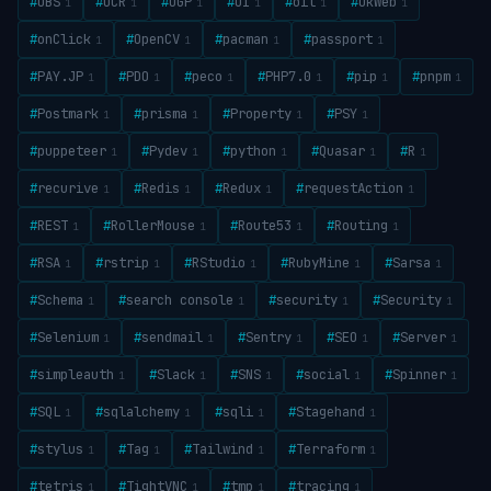
#
OBS
#
OCR
#
OGP
#
OI
#
oil
#
OkWeb
1
1
1
1
1
1
#
onClick
#
OpenCV
#
pacman
#
passport
1
1
1
1
#
PAY.JP
#
PDO
#
peco
#
PHP7.0
#
pip
#
pnpm
1
1
1
1
1
1
#
Postmark
#
prisma
#
Property
#
PSY
1
1
1
1
#
puppeteer
#
Pydev
#
python
#
Quasar
#
R
1
1
1
1
1
#
recurive
#
Redis
#
Redux
#
requestAction
1
1
1
1
#
REST
#
RollerMouse
#
Route53
#
Routing
1
1
1
1
#
RSA
#
rstrip
#
RStudio
#
RubyMine
#
Sarsa
1
1
1
1
1
#
Schema
#
search console
#
security
#
Security
1
1
1
1
#
Selenium
#
sendmail
#
Sentry
#
SEO
#
Server
1
1
1
1
1
#
simpleauth
#
Slack
#
SNS
#
social
#
Spinner
1
1
1
1
1
#
SQL
#
sqlalchemy
#
sqli
#
Stagehand
1
1
1
1
#
stylus
#
Tag
#
Tailwind
#
Terraform
1
1
1
1
#
tetris
#
TightVNC
#
tmp
#
tracing
1
1
1
1