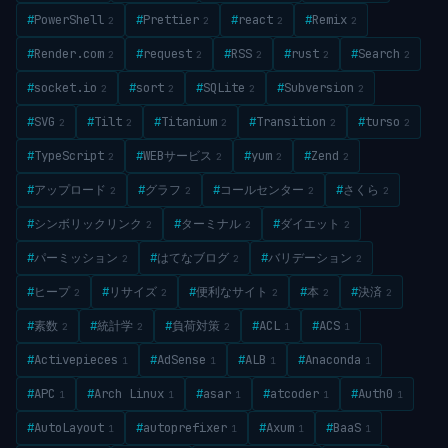
#
PowerShell
#
Prettier
#
react
#
Remix
2
2
2
2
#
Render.com
#
request
#
RSS
#
rust
#
Search
2
2
2
2
2
#
socket.io
#
sort
#
SQLite
#
Subversion
2
2
2
2
#
SVG
#
Tilt
#
Titanium
#
Transition
#
turso
2
2
2
2
2
#
TypeScript
#
WEBサービス
#
yum
#
Zend
2
2
2
2
#
アップロード
#
グラフ
#
コールセンター
#
さくら
2
2
2
2
#
シンボリックリンク
#
ターミナル
#
ダイエット
2
2
2
#
パーミッション
#
はてなブログ
#
バリデーション
2
2
2
#
ヒープ
#
リサイズ
#
便利なサイト
#
本
#
決済
2
2
2
2
2
#
素数
#
統計学
#
負荷対策
#
ACL
#
ACS
2
2
2
1
1
#
Activepieces
#
AdSense
#
ALB
#
Anaconda
1
1
1
1
#
APC
#
Arch Linux
#
asar
#
atcoder
#
Auth0
1
1
1
1
1
#
AutoLayout
#
autoprefixer
#
Axum
#
BaaS
1
1
1
1