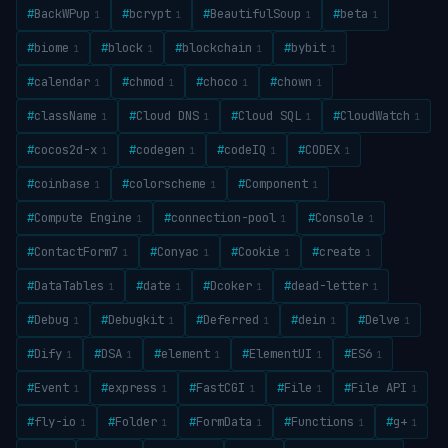
#
BackWPup
#
bcrypt
#
BeautifulSoup
#
beta
1
1
1
1
#
biome
#
block
#
blockchain
#
bybit
1
1
1
1
#
calendar
#
chmod
#
choco
#
chown
1
1
1
1
#
className
#
Cloud DNS
#
Cloud SQL
#
CloudWatch
1
1
1
1
#
cocos2d-x
#
codegen
#
codeIQ
#
CODEX
1
1
1
1
#
coinbase
#
colorscheme
#
Component
1
1
1
#
Compute Engine
#
connection-pool
#
Console
1
1
1
#
ContactForm7
#
Conyac
#
Cookie
#
create
1
1
1
1
#
DataTables
#
date
#
Dcoker
#
dead-letter
1
1
1
1
#
Debug
#
Debugkit
#
Deferred
#
dein
#
Delve
1
1
1
1
1
#
Dify
#
DSA
#
element
#
ElementUI
#
ES6
1
1
1
1
1
#
Event
#
express
#
FastCGI
#
File
#
File API
1
1
1
1
1
#
fly-io
#
Folder
#
FormData
#
Functions
#
g+
1
1
1
1
1