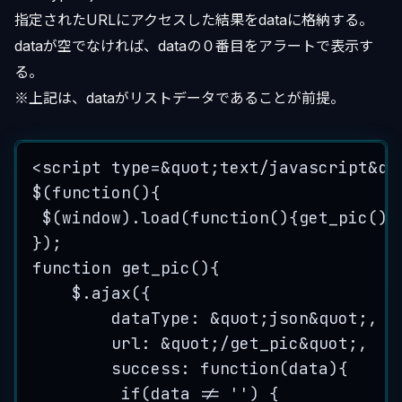
指定されたURLにアクセスした結果をdataに格納する。
dataが空でなければ、dataの０番目をアラートで表示す
る。
※上記は、dataがリストデータであることが前提。
<
script
type
=&quot;text/javascript&qu
$(function(){
$(window).load(function(){get_pic();
});
function
get_pic(){
$.ajax({
dataType:
&quot;json&quot;,
url:
&quot;/get_pic&quot;,
success:
function(data){
if(data
!=
''
)
{