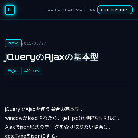
L
POSTS
ARCHIVE
TAGS
LOGICKY.COM
2011/03/27
DEV
jQueryのAjaxの基本型
#Ajax
#JQuery
jQueryでAjaxを使う場合の基本型。
windowがloadされたら、get_pic()が呼び出される。
Ajaxでjson形式のデータを受け取りたい場合は、
dataTypeをjsonにする。