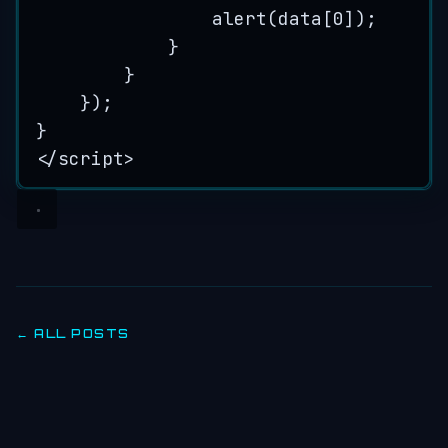
alert
(
data
[
0
])
;
}
}
});
}
</script>
← ALL POSTS