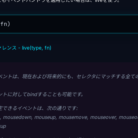
もイベントハンドラを適用したい場合は、liveを使う。
 
fn
)
ス - live(type, fn)
ベントは、現在および将来的にも、セレクタにマッチする全て
トに対してbindすることも可能です。
定できるイベントは、次の通りです:
ick, mousedown, mouseup, mousemove, mouseover, mouseo
yup