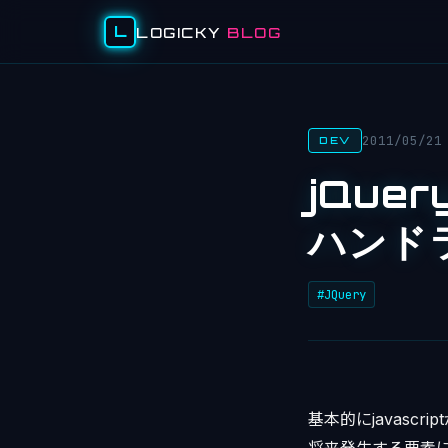
L
LOGICKY
BLOG
2011/05/21
DEV
jQue
ハンド
#JQuery
基本的にjavas