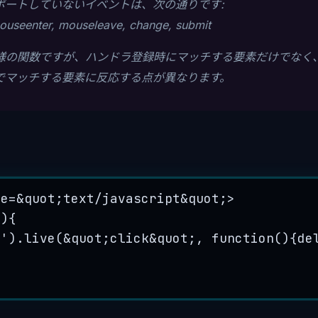
ポートしていないイベントは、次の通りです:
mouseenter, mouseleave, change, submit
ぼ同様の関数ですが、ハンドラ登録時にマッチする要素だけでなく
でマッチする要素に反応する点が異なります。
pe
=&quot;text/javascript&quot;>
(){
l').live(&quot;click&quot;,
function(){de