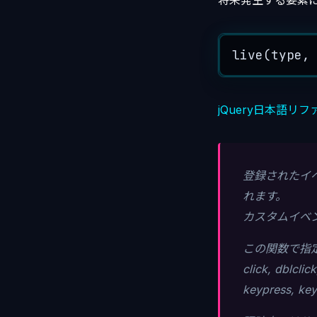
将来発生する要素に
live
(
type
,
jQuery日本語リファレン
登録されたイ
れます。
カスタムイベン
この関数で指
click, dblcl
keypress, ke