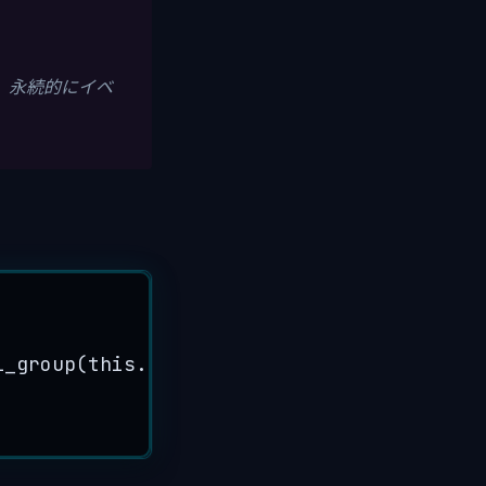
、永続的にイベ
l_group(this.name);});