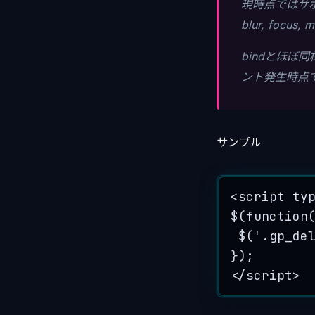
現時点ではサ
blur, focus, 
bindとほ
ント発生時点
サンプル
<
script
ty
$(function
$('.gp_de
});
</script>