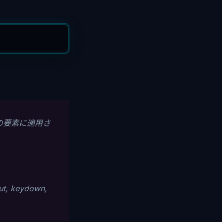
の要素に適用さ
ut, keydown,