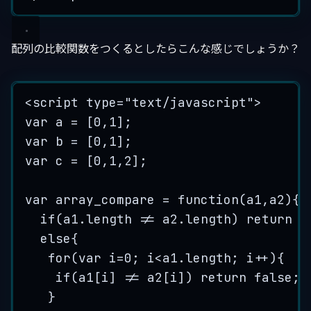
配列の比較関数をつくるとしたらこんな感じでしょうか？
<
script
type
=
"
text/javascript
"
>
var a = [0,1];
var b = [0,1];
var c = [0,1,2];
var array_compare = function(a1,a2)
{
if
(
a1
.
length
!=
a2
.
length
) 
return
f
else
{
for
(
var
i
=
0
; 
i
<a1.length; 
i
++
)
{
if
(
a1
[
i
] 
!=
a2
[
i
]) 
return
false
;
}