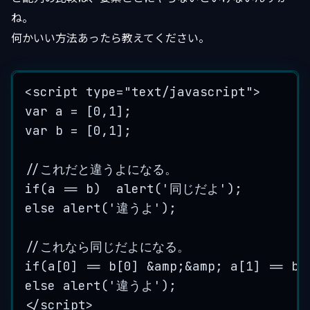
ね。
何かいい方法あったら教えてください。
<
script
type
=
"
text/javascript
"
>
var a = [0,1];
var b = [0,1];
//これだと違うよになる。
if(a == b)  alert('同じだよ');
else alert('違うよ');
//これなら同じだよになる。
if(a[0] == b[0] 
&amp;&amp;
 a[1] == b
else alert('違うよ');
</
script
>