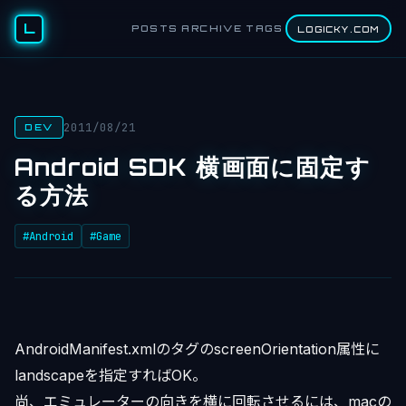
L
POSTS
ARCHIVE
TAGS
LOGICKY.COM
2011/08/21
DEV
Android SDK 横画面に固定す
る方法
#Android
#Game
AndroidManifest.xmlのタグのscreenOrientation属性に
landscapeを指定すればOK。
尚、エミュレーターの向きを横に回転させるには、macの