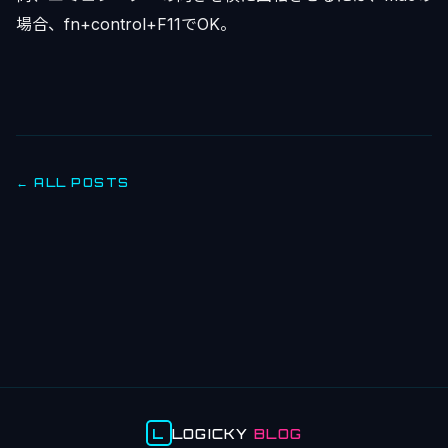
場合、fn+control+F11でOK。
← ALL POSTS
L
LOGICKY
BLOG