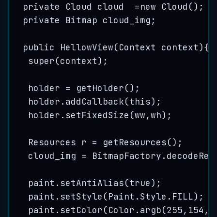
private
Cloud
cloud
=
new
Cloud
()
;
private
Bitmap
cloud_img
;
public
HellowView
(
Context
context
)
{
super
(context);
holder 
=
getHolder
()
;
holder
.
addCallback
(
this
)
;
holder
.
setFixedSize
(
ww,wh
)
;
Resources
r
=
getResources
()
;
cloud_img 
=
BitmapFactory
.
decodeRes
paint
.
setAntiAlias
(
true
)
;
paint
.
setStyle
(
Paint
.
Style
.
FILL
)
;
paint
.
setColor
(
Color
.
argb
(
255
,
154
,
5