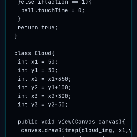
}
else
if
(action 
==
1
){
ball
.
touchTime
=
0
;
}
return
true
;
}
class
Cloud
{
int
x1
=
50
;
int
y1
=
50
;
int
x2
=
 x1
+
350
;
int
y2
=
 y1
+
100
;
int
x3
=
 x2
+
300
;
int
y3
=
 y2
-
50
;
public
void
view
(
Canvas
canvas
)
{
canvas
.
drawBitmap
(
cloud_img, x1,y1