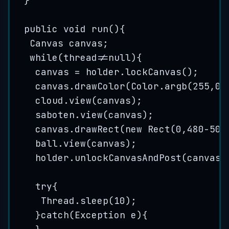
}
public
void
run
()
{
Canvas
canvas
;
while
(thread
!=
null
){
canvas 
=
holder
.
lockCanvas
()
;
canvas
.
drawColor
(
Color
.
argb
(
255
,
0
,
cloud
.
view
(
canvas
)
;
saboten
.
view
(
canvas
)
;
canvas
.
drawRect
(
new
Rect
(
0
,
480
-
50
,
ball
.
view
(
canvas
)
;
holder
.
unlockCanvasAndPost
(
canvas
)
try
{
Thread
.
sleep
(
10
)
;
}
catch
(
Exception
e
)
{