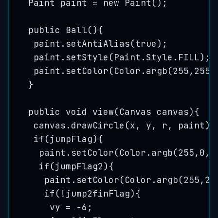
Paint
paint
=
new
Paint
()
;
public
Ball
()
{
paint
.
setAntiAlias
(
true
)
;
paint
.
setStyle
(
Paint
.
Style
.
FILL
)
;
paint
.
setColor
(
Color
.
argb
(
255
,
255
,
}
public
void
view
(
Canvas
canvas
)
{
canvas
.
drawCircle
(
x, y, r, paint
)
;
if
(jumpFlag){
paint
.
setColor
(
Color
.
argb
(
255
,
0
,
2
if
(jumpFlag2){
paint
.
setColor
(
Color
.
argb
(
255
,
25
if
(
!
jump2finFlag){
vy 
=
-
6
;