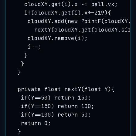
cloudXY
.
get
(
i
)
.
x
-=
ball
.
vx
;
if
(
cloudXY
.
get
(
i
)
.
x
<-
219
){
cloudXY
.
add
(
new
PointF
(
cloudXY
.
g
nextY
(
cloudXY
.
get
(
cloudXY
.
size
cloudXY
.
remove
(
i
)
;
i
--
;
}
}
}
private
float
nextY
(
float
Y
)
{
if
(Y
==
50
) 
return
150
;
if
(Y
==
150
) 
return
100
;
if
(Y
==
100
) 
return
50
;
return
0
;
}