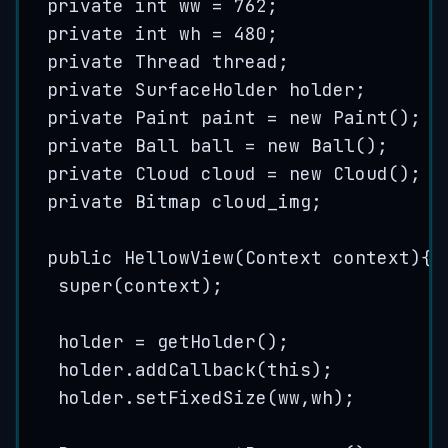
private
int
ww
=
762
;
private
int
wh
=
480
;
private
Thread
thread
;
private
SurfaceHolder
holder
;
private
Paint
paint
=
new
Paint
()
;
private
Ball
ball
=
new
Ball
()
;
private
Cloud
cloud
=
new
Cloud
()
;
private
Bitmap
cloud_img
;
public
HellowView
(
Context
context
)
{
super
(context);
holder 
=
getHolder
()
;
holder
.
addCallback
(
this
)
;
holder
.
setFixedSize
(
ww,wh
)
;