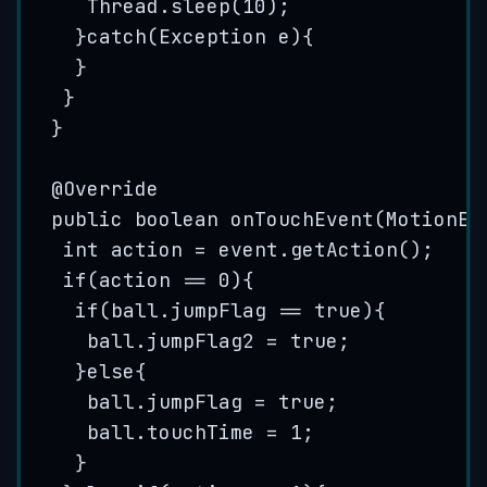
Thread
.
sleep
(
10
)
;
}
catch
(
Exception
e
)
{
}
}
}
@
Override
public
boolean
onTouchEvent
(
MotionEv
int
action
=
event
.
getAction
()
;
if
(action 
==
0
){
if
(
ball
.
jumpFlag
==
true
){
ball
.
jumpFlag2
=
true
;
}
else
{
ball
.
jumpFlag
=
true
;
ball
.
touchTime
=
1
;
}