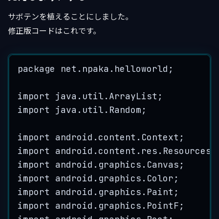
サボテンを植えることにしました。
修正版コードはこれです。
package
net
.
npaka
.
helloworld
;
import
java
.
util
.
ArrayList
;
import
java
.
util
.
Random
;
import
android
.
content
.
Context
;
import
android
.
content
.
res
.
Resources
;
import
android
.
graphics
.
Canvas
;
import
android
.
graphics
.
Color
;
import
android
.
graphics
.
Paint
;
import
android
.
graphics
.
PointF
;