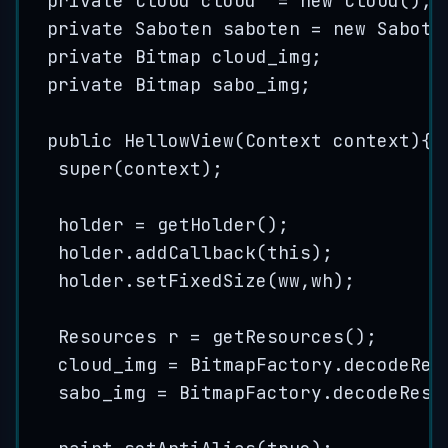
private
Cloud
cloud
=
new
Cloud
()
;
private
Saboten
saboten
=
new
Sabote
private
Bitmap
cloud_img
;
private
Bitmap
sabo_img
;
public
HellowView
(
Context
context
)
{
super
(context);
holder 
=
getHolder
()
;
holder
.
addCallback
(
this
)
;
holder
.
setFixedSize
(
ww,wh
)
;
Resources
r
=
getResources
()
;
cloud_img 
=
BitmapFactory
.
decodeRes
sabo_img 
=
BitmapFactory
.
decodeReso