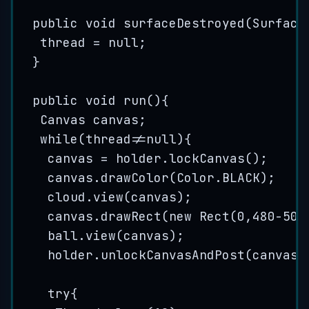
public
void
surfaceDestroyed
(
Surface
thread 
=
null
;
}
public
void
run
()
{
Canvas
canvas
;
while
(thread
!=
null
){
canvas 
=
holder
.
lockCanvas
()
;
canvas
.
drawColor
(
Color
.
BLACK
)
;
cloud
.
view
(
canvas
)
;
canvas
.
drawRect
(
new
Rect
(
0
,
480
-
50
,
ball
.
view
(
canvas
)
;
holder
.
unlockCanvasAndPost
(
canvas
)
try
{