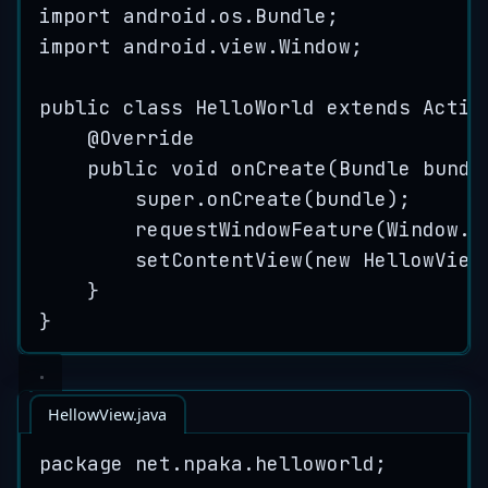
import
android
.
os
.
Bundle
;
import
android
.
view
.
Window
;
public
class
HelloWorld
extends
Activ
@
Override
public
void
onCreate
(
Bundle
bundl
super
.
onCreate
(
bundle
)
;
requestWindowFeature
(
Window
.
F
setContentView
(
new
HellowView
}
}
HellowView.java
package
net
.
npaka
.
helloworld
;