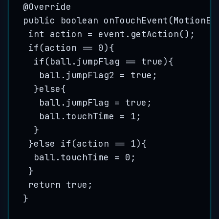
@
Override
public
boolean
onTouchEvent
(
MotionEv
int
action
=
event
.
getAction
()
;
if
(action 
==
0
){
if
(
ball
.
jumpFlag
==
true
){
ball
.
jumpFlag2
=
true
;
}
else
{
ball
.
jumpFlag
=
true
;
ball
.
touchTime
=
1
;
}
}
else
if
(action 
==
1
){
ball
.
touchTime
=
0
;
}
return
true
;
}