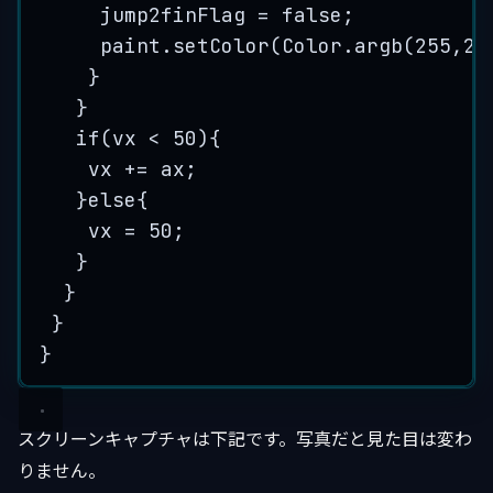
jump2finFlag 
=
false
;
paint
.
setColor
(
Color
.
argb
(
255
,
25
}
}
if
(vx 
<
50
){
vx 
+=
 ax;
}
else
{
vx 
=
50
;
}
}
}
}
スクリーンキャプチャは下記です。写真だと見た目は変わ
りません。