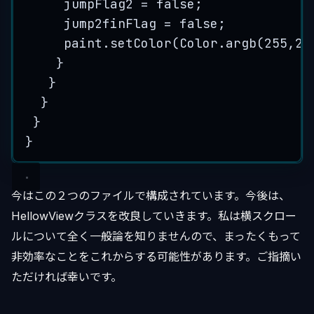
jumpFlag2 
=
false
;
jump2finFlag 
=
false
;
paint
.
setColor
(
Color
.
argb
(
255
,
25
}
}
}
}
}
今はこの２つのファイルで構成されています。今後は、
HellowViewクラスを改良していきます。私は横スクロー
ルについて全く一般論を知りませんので、まったくもって
非効率なことをこれからする可能性があります。ご指摘い
ただければ幸いです。