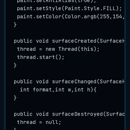
paint
.
setAntiAlias
(
true
)
;
paint
.
setStyle
(
Paint
.
Style
.
FILL
)
;
paint
.
setColor
(
Color
.
argb
(
255
,
154
,
5
}
public
void
surfaceCreated
(
SurfaceHo
thread 
=
new
Thread
(
this
)
;
thread
.
start
()
;
}
public
void
surfaceChanged
(
SurfaceHo
int
format
,
int
w
,
int
h
)
{
}
public
void
surfaceDestroyed
(
Surface
thread 
=
null
;