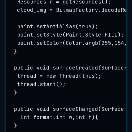
Resources
r
=
getResources
()
;
cloud_img 
=
BitmapFactory
.
decodeRes
paint
.
setAntiAlias
(
true
)
;
paint
.
setStyle
(
Paint
.
Style
.
FILL
)
;
paint
.
setColor
(
Color
.
argb
(
255
,
154
,
5
}
public
void
surfaceCreated
(
SurfaceHo
thread 
=
new
Thread
(
this
)
;
thread
.
start
()
;
}
public
void
surfaceChanged
(
SurfaceHo
int
format
,
int
w
,
int
h
)
{
}