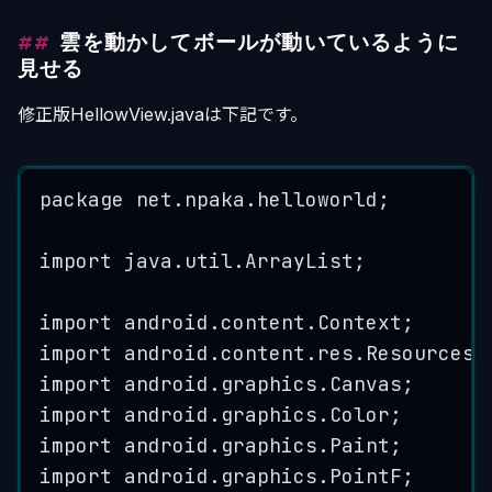
雲を動かしてボールが動いているように
見せる
修正版HellowView.javaは下記です。
package
net
.
npaka
.
helloworld
;
import
java
.
util
.
ArrayList
;
import
android
.
content
.
Context
;
import
android
.
content
.
res
.
Resources
;
import
android
.
graphics
.
Canvas
;
import
android
.
graphics
.
Color
;
import
android
.
graphics
.
Paint
;
import
android
.
graphics
.
PointF
;