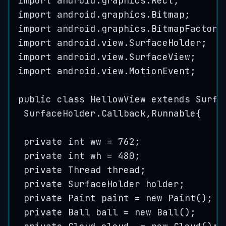
import
android
.
graphics
.
Rect
;
import
android
.
graphics
.
Bitmap
;
import
android
.
graphics
.
BitmapFactory
import
android
.
view
.
SurfaceHolder
;
import
android
.
view
.
SurfaceView
;
import
android
.
view
.
MotionEvent
;
public
class
HellowView
extends
Surfa
SurfaceHolder.Callback
,
Runnable
{
private
int
ww
=
762
;
private
int
wh
=
480
;
private
Thread
thread
;
private
SurfaceHolder
holder
;
private
Paint
paint
=
new
Paint
()
;
private
Ball
ball
=
new
Ball
()
;