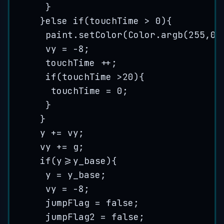
}
}
else
if
(touchTime 
>
0
){
paint
.
setColor
(
Color
.
argb
(
255
,
0
,
vy 
=
-
8
;
touchTime 
++
;
if
(touchTime 
>
20
){
touchTime 
=
0
;
}
}
y 
+=
 vy;
vy 
+=
 g;
if
(y
>=
y_base){
y 
=
 y_base;
vy 
=
-
8
;
jumpFlag 
=
false
;
jumpFlag2 
=
false
;