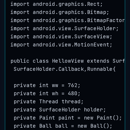
import
android
.
graphics
.
Rect
;
import
android
.
graphics
.
Bitmap
;
import
android
.
graphics
.
BitmapFactory
import
android
.
view
.
SurfaceHolder
;
import
android
.
view
.
SurfaceView
;
import
android
.
view
.
MotionEvent
;
public
class
HellowView
extends
Surfa
SurfaceHolder.Callback
,
Runnable
{
private
int
ww
=
762
;
private
int
wh
=
480
;
private
Thread
thread
;
private
SurfaceHolder
holder
;
private
Paint
paint
=
new
Paint
()
;
private
Ball
ball
=
new
Ball
()
;