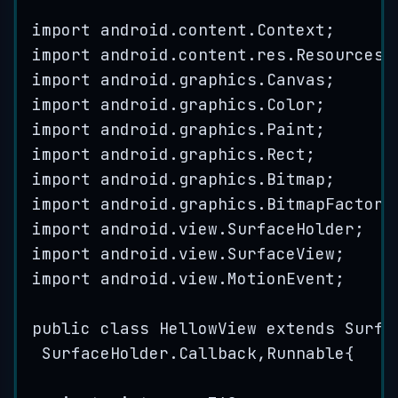
import
android
.
content
.
Context
;
import
android
.
content
.
res
.
Resources
;
import
android
.
graphics
.
Canvas
;
import
android
.
graphics
.
Color
;
import
android
.
graphics
.
Paint
;
import
android
.
graphics
.
Rect
;
import
android
.
graphics
.
Bitmap
;
import
android
.
graphics
.
BitmapFactory
import
android
.
view
.
SurfaceHolder
;
import
android
.
view
.
SurfaceView
;
import
android
.
view
.
MotionEvent
;
public
class
HellowView
extends
Surfa
SurfaceHolder.Callback
,
Runnable
{