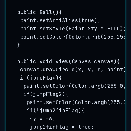
public
Ball
()
{
paint
.
setAntiAlias
(
true
)
;
paint
.
setStyle
(
Paint
.
Style
.
FILL
)
;
paint
.
setColor
(
Color
.
argb
(
255
,
255
,
}
public
void
view
(
Canvas
canvas
)
{
canvas
.
drawCircle
(
x, y, r, paint
)
;
if
(jumpFlag){
paint
.
setColor
(
Color
.
argb
(
255
,
0
,
2
if
(jumpFlag2){
paint
.
setColor
(
Color
.
argb
(
255
,
25
if
(
!
jump2finFlag){
vy 
=
-
6
;
jump2finFlag 
=
true
;