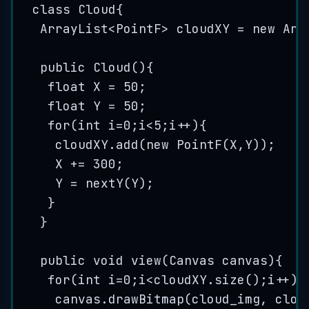
class
Cloud
{
ArrayList
<
PointF
> 
cloudXY
=
new
Arr
public
Cloud
()
{
float
X
=
50
;
float
Y
=
50
;
for
(
int
i
=
0
;i
<
5
;i
++
){
cloudXY
.
add
(
new
PointF
(
X,Y
))
;
X 
+=
300
;
Y 
=
nextY
(
Y
)
;
}
}
public
void
view
(
Canvas
canvas
)
{
for
(
int
i
=
0
;i
<
cloudXY
.
size
()
;i
++
){
canvas
.
drawBitmap
(
cloud_img, 
clou