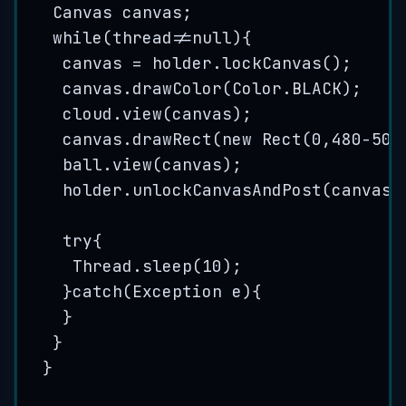
Canvas
canvas
;
while
(thread
!=
null
){
canvas 
=
holder
.
lockCanvas
()
;
canvas
.
drawColor
(
Color
.
BLACK
)
;
cloud
.
view
(
canvas
)
;
canvas
.
drawRect
(
new
Rect
(
0
,
480
-
50
,
ball
.
view
(
canvas
)
;
holder
.
unlockCanvasAndPost
(
canvas
)
try
{
Thread
.
sleep
(
10
)
;
}
catch
(
Exception
e
)
{
}
}
}