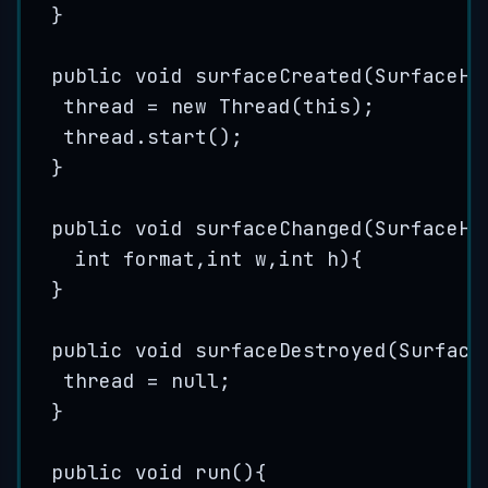
}
public
void
surfaceCreated
(
SurfaceHo
thread 
=
new
Thread
(
this
)
;
thread
.
start
()
;
}
public
void
surfaceChanged
(
SurfaceHo
int
format
,
int
w
,
int
h
)
{
}
public
void
surfaceDestroyed
(
Surface
thread 
=
null
;
}
public
void
run
()
{