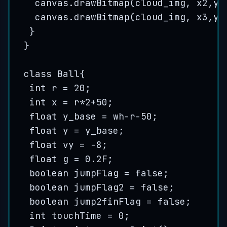
canvas
.
drawBitmap
(
cloud_img, x2,y2
canvas
.
drawBitmap
(
cloud_img, x3,y3
}
}
class
Ball
{
int
r
=
20
;
int
x
=
 r
*
2
+
50
;
float
y_base
=
 wh
-
r
-
50
;
float
y
=
 y_base;
float
vy
=
-
8
;
float
g
=
0.2F
;
boolean
jumpFlag
=
false
;
boolean
jumpFlag2
=
false
;
boolean
jump2finFlag
=
false
;
int
touchTime
=
0
;