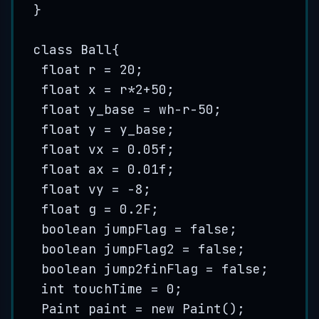
}
class
Ball
{
float
r
=
20
;
float
x
=
 r
*
2
+
50
;
float
y_base
=
 wh
-
r
-
50
;
float
y
=
 y_base;
float
vx
=
0.05f
;
float
ax
=
0.01f
;
float
vy
=
-
8
;
float
g
=
0.2F
;
boolean
jumpFlag
=
false
;
boolean
jumpFlag2
=
false
;
boolean
jump2finFlag
=
false
;
int
touchTime
=
0
;
Paint
paint
=
new
Paint
()
;