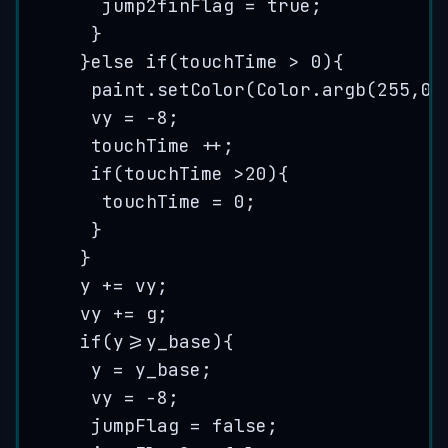
jump2finFlag 
=
true
;
}
}
else
if
(touchTime 
>
0
){
paint
.
setColor
(
Color
.
argb
(
255
,
0
,
vy 
=
-
8
;
touchTime 
++
;
if
(touchTime 
>
20
){
touchTime 
=
0
;
}
}
y 
+=
 vy;
vy 
+=
 g;
if
(y
>=
y_base){
y 
=
 y_base;
vy 
=
-
8
;
jumpFlag 
=
false
;