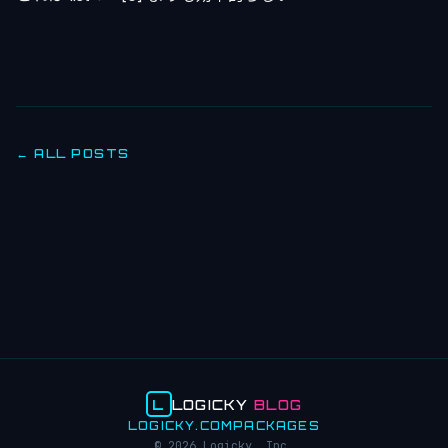
← ALL POSTS
L
LOGICKY
BLOG
LOGICKY.COM
PACKAGES
© 2026 Logicky, Inc.