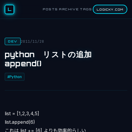
L
POSTS
ARCHIVE
TAGS
LOGICKY.COM
2011/11/28
DEV
python リストの追加
append()
#Python
list = [1,2,3,4,5]
list.append(6)
これは list += [6] よりも効率的らしい