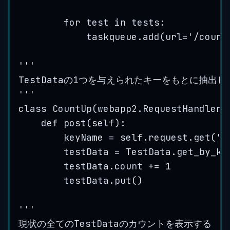
for test in tests:
taskqueue.add(url=
'
/count
'''
TestDataの1つを与えられたキーをもとに抽出
'''
class CountUp(webapp2.RequestHandler)
def post(self):
keyName = self.request.get(
'
k
testData = TestData.get_by_ke
testData.count += 1
testData.put()
'''
現状の全てのTestDataのカウントを表示す
る