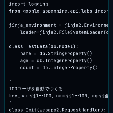
import logging
from
 google.appengine.api.labs import
jinja_environment = jinja2.Environmen
loader=jinja2.FileSystemLoader(os
class TestData(db.Model):
name = db.StringProperty()
age = db.IntegerProperty()
count = db.IntegerProperty()
'''
100ユーザを自動でつく
る
key_nameは1〜100、nameは1〜100、ageは全
'''
class Init(webapp2.RequestHandler)
: