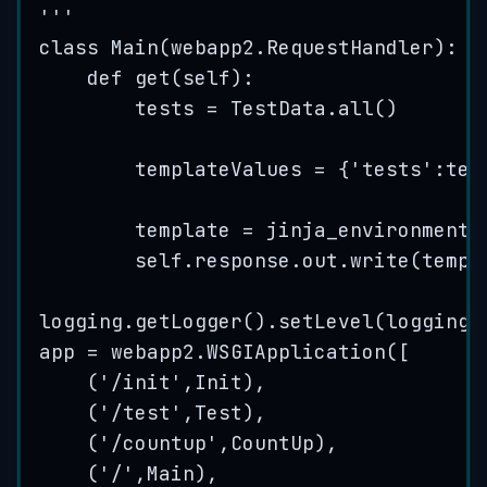
'''
class Main(webapp2.RequestHandler)
:
def get(self):
tests = TestData.all()
templateValues = {
'tests'
:tes
template = jinja_environment.
self.response.out.write(templ
logging.getLogger().setLevel(logging.
app = webapp2.WSGIApplication([
(
'
/init
'
,Init),
(
'
/test
'
,Test),
(
'
/countup
'
,CountUp),
(
'
/
'
,Main),