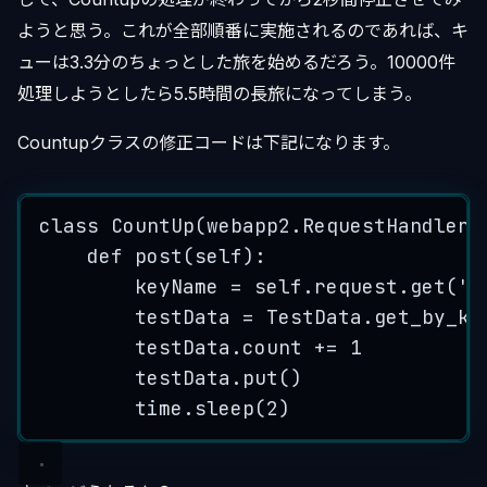
ようと思う。これが全部順番に実施されるのであれば、キ
ューは3.3分のちょっとした旅を始めるだろう。10000件
処理しようとしたら5.5時間の長旅になってしまう。
Countupクラスの修正コードは下記になります。
class
CountUp
(
webapp2
.
RequestHandler
)
def
post
(
self
):
keyName
 = 
self
.
request
.
get
('
k
testData
 = 
TestData
.
get_by_ke
testData
.
count
 += 1
testData
.
put
()
time
.
sleep
(2)