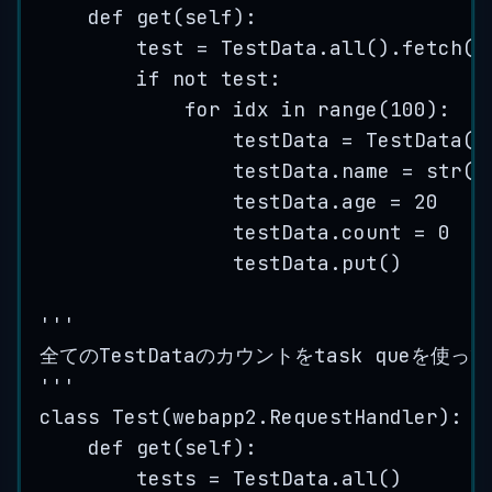
def get(self):
test = TestData.all().fetch(1
if not test:
for idx in range(100):
testData = TestData(k
testData.name = str(i
testData.age = 20
testData.count = 0
testData.put()
'''
全てのTestDataのカウントをtask queを使っ
'''
class Test(webapp2.RequestHandler)
:
def get(self):
tests = TestData.all()