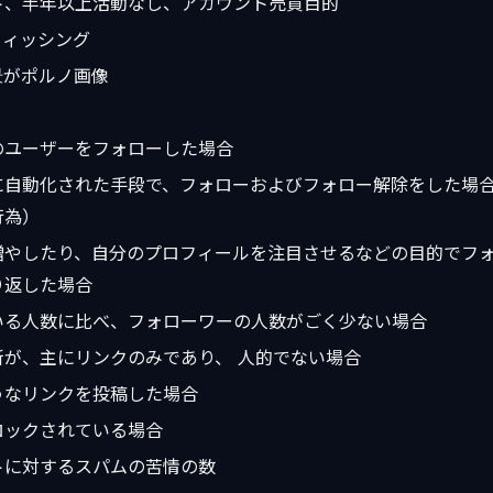
ト、半年以上活動なし、アカウント売買目的
フィッシング
景がポルノ画像
のユーザーをフォローした場合
に自動化された手段で、フォローおよびフォロー解除をした場
行為）
増やしたり、自分のプロフィールを注目させるなどの目的でフ
り返した場合
いる人数に比べ、フォローワーの人数がごく少ない場合
新が、主にリンクのみであり、 人的でない場合
うなリンクを投稿した場合
ロックされている場合
トに対するスパムの苦情の数