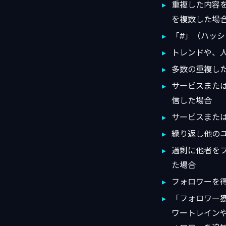
重複した内容
を複数した場
「#」（ハッ
トレンドや、
多数の重複し
サービスまた
信した場合
サービスまた
繰り返し他の
過剰に他者を
た場合
フォロワーを
「フォロワー
ワートレイン