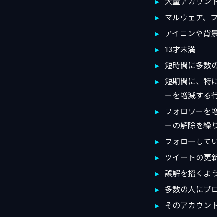
大量アカウン
マルウェア、
アイコンや背
13才未満
短時間に多数
短期間に、特
ーを増減する
フォロワーを
ーの解除を繰
フォローして
ツイートの更
誤解を招くよ
多数の人にブ
そのアカウン