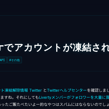
terでアカウントが凍結さ
API
#その他
凍結解除情報 Twitter
と
Twitterヘルプセンター
を確認しま
てますね。それにしても
Livertyメンバーがフォロワーを大量に
あったご飯たべたいよー的なやつはスパムにはならないのでし