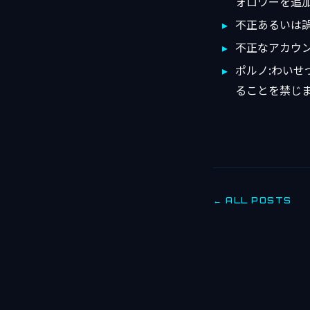
ォロワーを追
不正あるいは
不正なアカウ
ポルノ:わい
ることを禁じ
← ALL POSTS