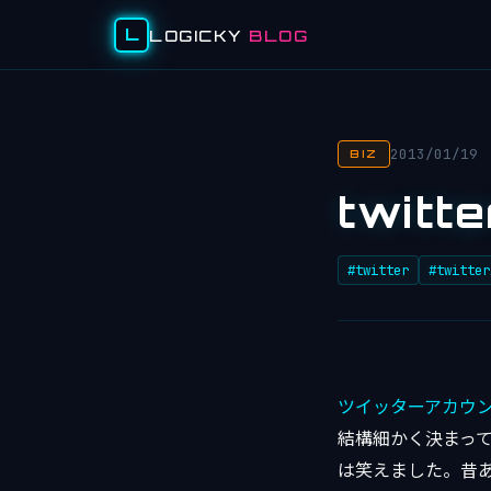
L
LOGICKY
BLOG
2013/01/19
BIZ
twit
#twitter
#twitter
ツイッターアカウント
結構細かく決まっ
は笑えました。昔