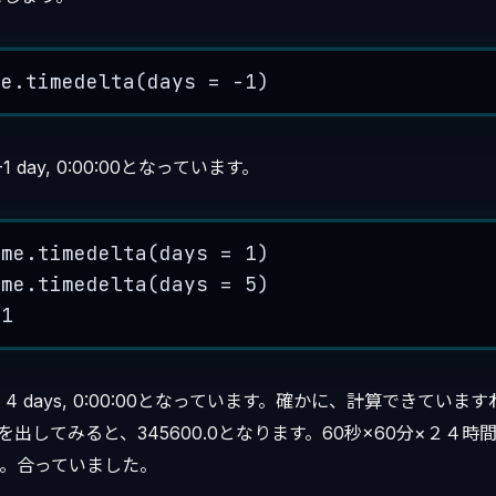
me.
timedelta
(
days
=
-
1
)
 day, 0:00:00となっています。
ime.
timedelta
(
days
=
1
)
ime.
timedelta
(
days
=
5
)
d1
4 days, 0:00:00となっています。確かに、計算できています
conds()を出してみると、345600.0となります。60秒×60分×２
すね。合っていました。