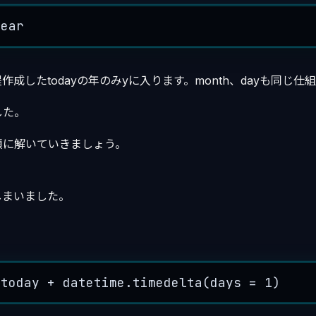
year
成したtodayの年のみyに入ります。month、dayも同じ仕
した。
順に解いていきましょう。
しまいました。
 today 
+
 datetime.
timedelta
(
days
=
1
)