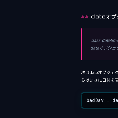
dateオ
class datetim
dateオブジ
次はdateオブジェ
らはまさに日付を
badDay 
=
 d