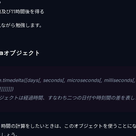
る
及び11時間後を得る
見ながら勉強します。
ltaオブジェクト
e.timedelta([days[, seconds[, microseconds[, milliseconds[,
]]]]])
taオブジェクトは経過時間、すなわち二つの日付や時刻間の差を表し
、時間の計算をしたいときは、このオブジェクトを使うことに
ましょう。