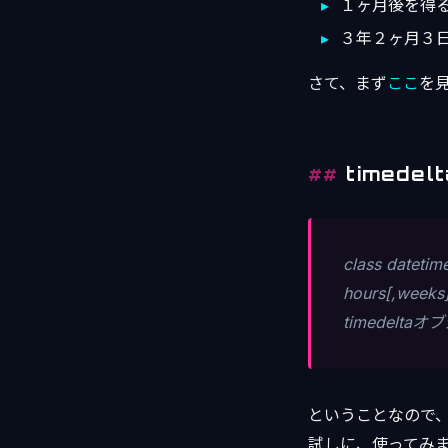
１ヶ月後を得
３年２ヶ月３日
さて、まず
ここ
を
timede
class datetim
hours[,weeks]]
timedel
ということなので
試しに、使ってみ