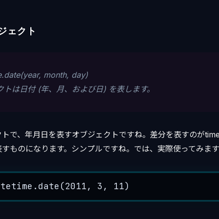
ブジェクト
e.date(year, month, day)
ェクトは日付 (年、月、および日) を表します。
クトで、年月日を表すオブジェクトですね。差分を表すのがtimed
表すものになります。シンプルですね。では、実際使ってみます
atetime.
date
(
2011
,
3
,
11
)