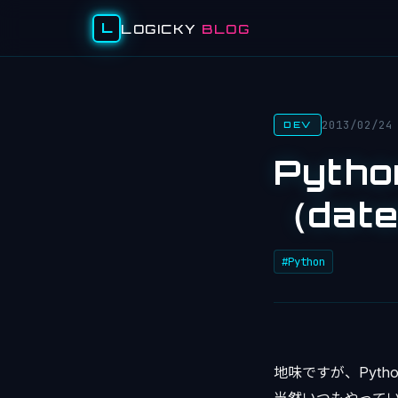
L
LOGICKY
BLOG
2013/02/24
DEV
Pyt
（date
#Python
地味ですが、Pyt