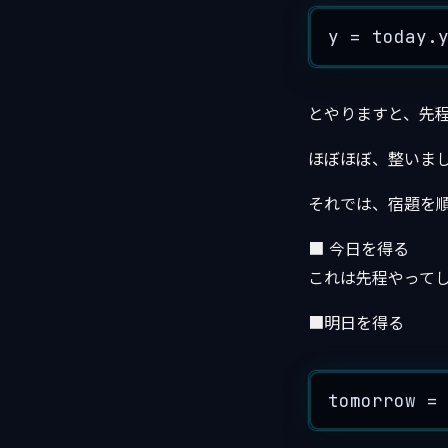
y 
=
 today.
とやりますと、先程作
ほぼほぼ、整いま
それでは、宿題を
■ 今日を得る
これは先程やって
■明日を得る
tomorrow 
=