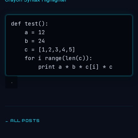
def
test
():
a
=
12
b
=
24
c
=
 [
1
,
2
,
3
,
4
,
5
]
for
i
range
(
len
(
c
)):
print
a
*
b
*
c
[
i
] 
*
c
← ALL POSTS