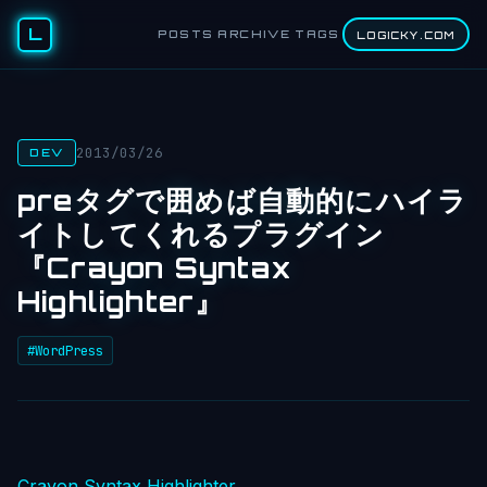
L
POSTS
ARCHIVE
TAGS
LOGICKY.COM
2013/03/26
DEV
preタグで囲めば自動的にハイラ
イトしてくれるプラグイン
『Crayon Syntax
Highlighter』
#WordPress
Crayon Syntax Highlighter