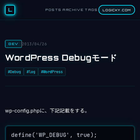
L
POSTS
ARCHIVE
TAGS
LOGICKY.COM
2013/04/26
DEV
WordPress Debugモード
#Debug
#log
#WordPress
wp-config.phpに、下記記載をする。
define
(
'
WP_DEBUG
'
, 
true
);