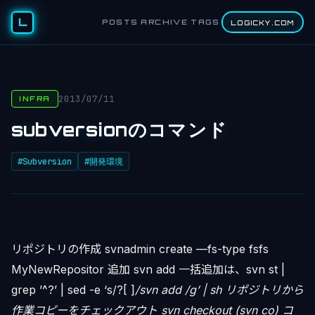
L
POSTS
ARCHIVE
TAGS
LOGICKY.COM
2013/07/11
INFRA
subversionのコマンド
#Subversion
#開発環境
リポジトリの作成 svnadmin create —fs-type fsfs
MyNewRepositor 追加 svn add 一括追加は、svn st |
grep ’^?’ | sed -e ‘s/?[ ]
/svn add /g’ | sh リポジトリから
作業コピーをチェックアウト svn checkout (svn co) コ