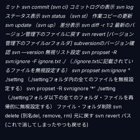
ミット svn commit (svn ci) コミットログの表示 svn log
ステータス表示 svn status （svn st） 作業コピーの更新
svn update （svn up） 差分表示 svn diff -r 1:2 最新のバ
ージョン管理下のファイルに戻す svn revert [バージョン
管理下のファイルorフォルダ] subversionのバージョン確
認 svn —version 無視リスト設定 svn propset -R
svn:ignore -F ignore.txt ./ （./ignore.txtに記載されてい
るファイルを無視設定する） svn propset svn:ignore '
'
./setting （./settingフォルダ内の全てのファイルを無視設
定する） svn propset -R svn:ignore ’*’ ./setting
（./settingフォルダ以下の全てのフォルダ・ファイルを再
帰的に無視設定する） ファイル・フォルダ削除 svn
delete (別名del, remove, rm) 元に戻す svn revert パス
(これで消してしまったやつも戻せる)