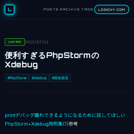
L
POSTS
ARCHIVE
TAGS
LOGICKY.COM
2013/07/22
INFRA
便利すぎるPhpStormの
Xdebug
#PhpStorm
#Xdebug
#開発環境
printデバッグ離れできるようになるために試してほしい
PhpStorm+Xdebug用例集(1)
参考