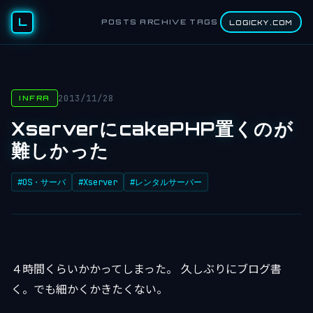
L
POSTS
ARCHIVE
TAGS
LOGICKY.COM
2013/11/28
INFRA
XserverにcakePHP置くのが
難しかった
#OS・サーバ
#Xserver
#レンタルサーバー
４時間くらいかかってしまった。 久しぶりにブログ書
く。でも細かくかきたくない。