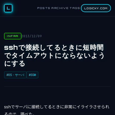
L
POSTS
ARCHIVE
TAGS
LOGICKY.COM
2013/12/09
INFRA
sshで接続してるときに短時間
でタイムアウトにならないよう
にする
#OS・サーバ
#SSH
sshでサーバに接続してるときに非常にイライラさせられ
るので、調べた。