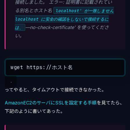
接続しました。 エラー: 証明書に記載されてい
る別名とホスト名
localhost' が一致しません
localhost に安全の確認をしないで接続するに
—no-check-certificate’ を使ってくださ
は、
い。
wget
 https:
//ホスト名
ってやると、タイムアウトで接続できなかった。
AmazonEC2のサーバにSSLを設定する手順
を見てたら、
下記のように書いてあった。