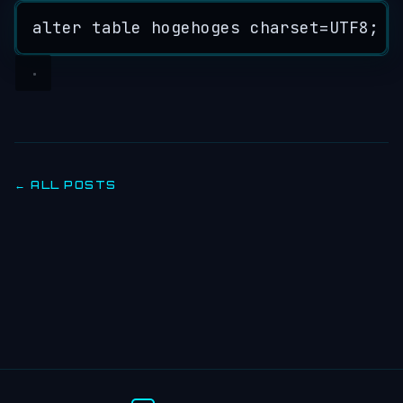
alter
table
hogehoges
charset
=
UTF8
;
← ALL POSTS