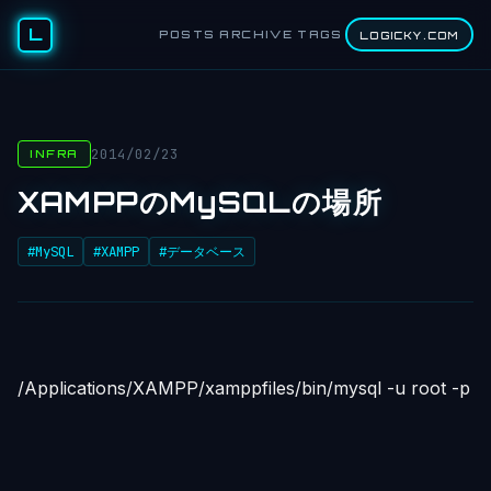
L
POSTS
ARCHIVE
TAGS
LOGICKY.COM
2014/02/23
INFRA
XAMPPのMySQLの場所
#MySQL
#XAMPP
#データベース
/Applications/XAMPP/xamppfiles/bin/mysql -u root -p