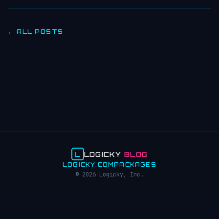
← ALL POSTS
L
LOGICKY
BLOG
LOGICKY.COM
PACKAGES
© 2026 Logicky, Inc.