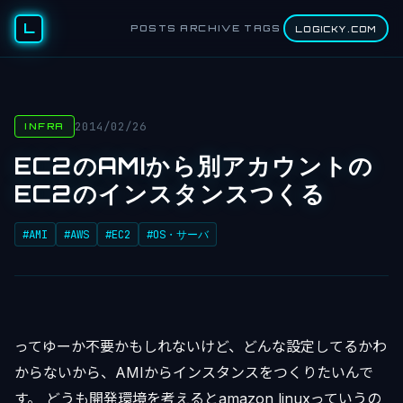
L
POSTS
ARCHIVE
TAGS
LOGICKY.COM
2014/02/26
INFRA
EC2のAMIから別アカウントの
EC2のインスタンスつくる
#AMI
#AWS
#EC2
#OS・サーバ
ってゆーか不要かもしれないけど、どんな設定してるかわ
からないから、AMIからインスタンスをつくりたいんで
す。 どうも開発環境を考えるとamazon linuxっていうの