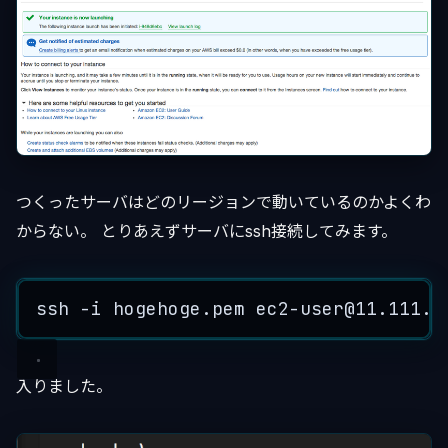
つくったサーバはどのリージョンで動いているのかよくわ
からない。 とりあえずサーバにssh接続してみます。
ssh
-
i
hogehoge
.
pem
ec2
-
user
@
11.111
.
1
入りました。