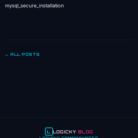
mysql_secure_installation
← ALL POSTS
L
LOGICKY
BLOG