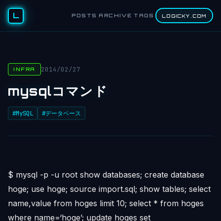
L
POSTS
ARCHIVE
TAGS
LOGICKY.COM
2014/02/27
INFRA
mysqlコマンド
#MySQL
#データベース
$ mysql -p -u root show databases; create database
hoge; use hoge; source import.sql; show tables; select
name,value from hoges limit 10; select * from hoges
where name=‘hoge’; update hoges set