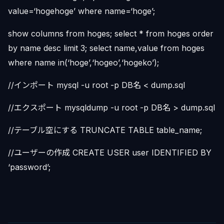
value=‘hogehoge’ where name=‘hoge’;
show columns from hoges; select * from hoges order
by name desc limit 3; select name,value from hoges
where name in(‘hoge’,‘hogeo’,‘hogeko’);
//インポート mysql -u root -p DB名 < dump.sql
//エクスポート mysqldump -u root -p DB名 > dump.sql
//テーブル空にする TRUNCATE TABLE table_name;
//ユーザーの作成 CREATE USER user IDENTIFIED BY
‘password’;