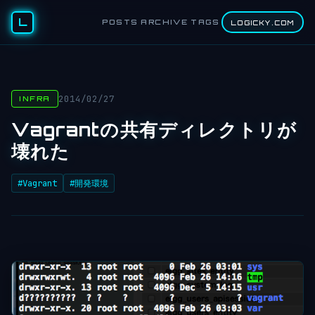
L
POSTS
ARCHIVE
TAGS
LOGICKY.COM
2014/02/27
INFRA
Vagrantの共有ディレクトリが
壊れた
#Vagrant
#開発環境