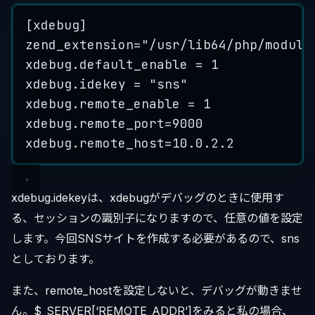
[
xdebug
]
zend_extension
=
"
/usr/lib64/php/module
xdebug
.
default_enable
=
1
xdebug
.
idekey
=
"
sns
"
xdebug
.
remote_enable
=
1
xdebug
.
remote_port
=
9000
xdebug
.
remote_host
=
10.0
.
2.2
xdebug.idekeyは、xdebugがデバッグのときに使用す
る、セッションの識別子になりますので、任意の値を設定
します。今回SNSサイトを作成する必要があるので、sns
としております。
また、remote_hostを設定しないと、デバッグが動きませ
ん。$_SERVER[‘REMOTE_ADDR’]をみると私の場合、