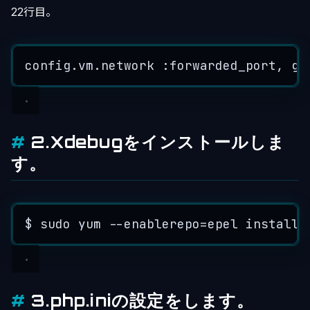
22行目。
config
.
vm
.
network
 :
forwarded_port
, gu
2.Xdebugをインストールしま
す。
$
sudo
yum
--
enablerepo
=
epel
install
3.php.iniの設定をします。