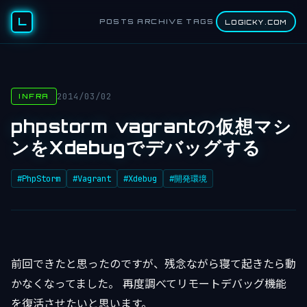
L
POSTS
ARCHIVE
TAGS
LOGICKY.COM
2014/03/02
INFRA
phpstorm vagrantの仮想マシ
ンをXdebugでデバッグする
#PhpStorm
#Vagrant
#Xdebug
#開発環境
前回できたと思ったのですが、残念ながら寝て起きたら動
かなくなってました。 再度調べてリモートデバッグ機能
を復活させたいと思います。