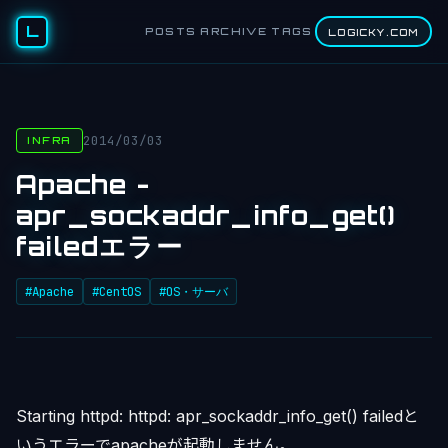
L
POSTS
ARCHIVE
TAGS
LOGICKY.COM
2014/03/03
INFRA
Apache -
apr_sockaddr_info_get()
failedエラー
#Apache
#CentOS
#OS・サーバ
Starting httpd: httpd: apr_sockaddr_info_get() failedと
いうエラーでapacheが起動しません。