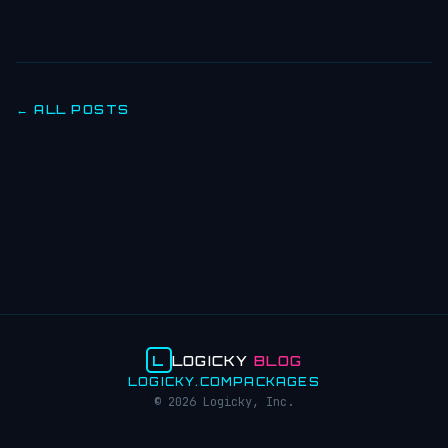
← ALL POSTS
L
LOGICKY
BLOG
LOGICKY.COM
PACKAGES
© 2026 Logicky, Inc.