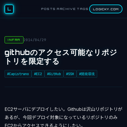
L
POSTS
ARCHIVE
TAGS
LOGICKY.COM
2014/04/29
INFRA
githubのアクセス可能なリポジ
トリを限定する
#Capistrano
#EC2
#GitHub
#SSH
#開発環境
EC2サーバにデプロイしたい。Githubは沢山リポジトリが
あるが、今回デプロイ対象になっているリポジトリのみ
EC2からアクセスできるようにしたい。