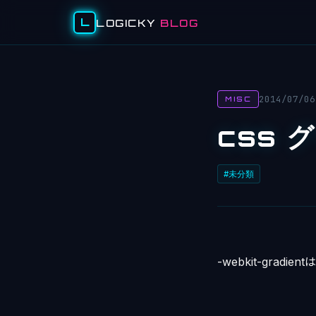
L
LOGICKY
BLOG
2014/07/06
MISC
css 
#未分類
-webkit-gradie