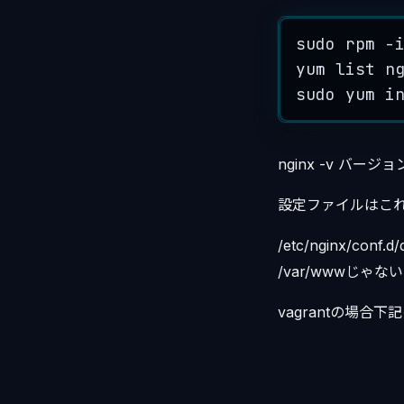
sudo
rpm
-
yum
list
n
sudo
yum
i
nginx -v バージョ
設定ファイルはこれっぽい。 /
/etc/nginx/conf
/var/wwwじゃな
vagrantの場合下記のよう