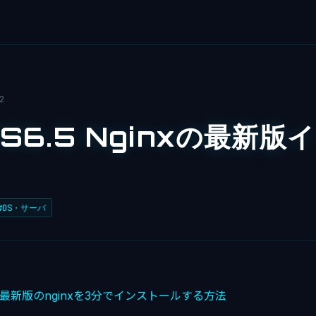
2
OS6.5 Nginxの最新版
#OS・サーバ
6へ最新版のnginxを3分でインストールする方法