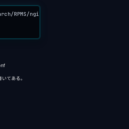
arch/RPMS/nginx-release-centos-6-0.el6.ng
nf
lだよと書いてある。