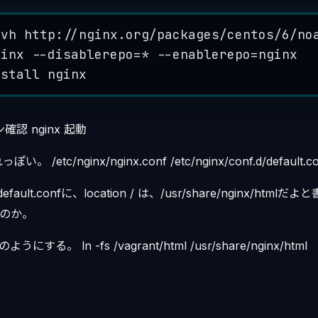
ivh
 http:
//nginx.org/packages/centos/6/no
ginx
--
disablerepo
=*
--
enablerepo
=
nginx
nstall
nginx
ン確認 nginx 起動
etc/nginx/nginx.conf /etc/nginx/conf.d/default.co
.d/default.confに、location / は、/usr/share/nginx/htm
いのか。
にする。 ln -fs /vagrant/html /usr/share/nginx/html