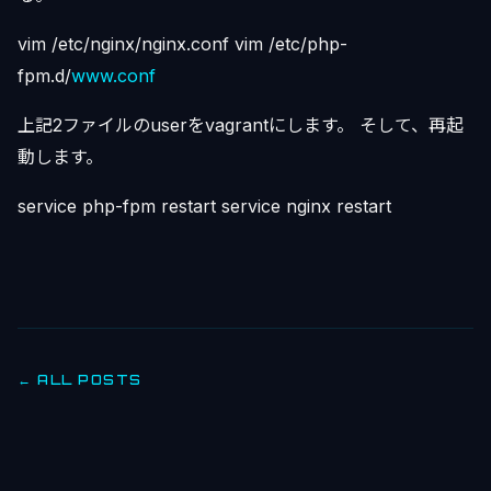
vim /etc/nginx/nginx.conf vim /etc/php-
fpm.d/
www.conf
上記2ファイルのuserをvagrantにします。 そして、再起
動します。
service php-fpm restart service nginx restart
← ALL POSTS