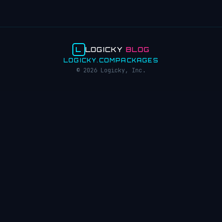
L
LOGICKY
BLOG
LOGICKY.COM
PACKAGES
© 2026 Logicky, Inc.