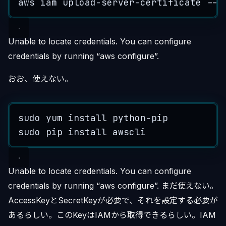
aws
iam
upload
-
server
-
certificate
--
s
Unable to locate credentials. You can configure
credentials by running “aws configure”.
おお、使えない。
sudo
yum
install
python
-
pip
sudo
pip
install
awscli
Unable to locate credentials. You can configure
credentials by running “aws configure”. まだ使えない。
AccessKeyとSecretKeyが必要で、それを設定する必要が
あるらしい。このKeyはIAMから取得できるらしい。IAM