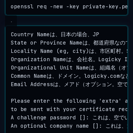
openssl
req
-
new
-
key
private
-
key
.
pem
Country
Nameは
、
日本の場合
、
JP
State
or
Province
Nameは
、
都道府県なので
Locality
Name
 (
eg
, 
city
)
は
、
市区町村
。
S
Organization
Nameは
、
会社名
。
Logicky
In
Organizational
Unit
Nameは
、
組織名
（
オプ
Common
Nameは
、
ドメイン
。
logicky
.
comなど
Email
Addressは
、
メアド
（
オプション
。
空で
Please
enter
the
following
'
extra
'
at
to
be
sent
with
your
certificate
requ
A
challenge
password
 []: 
これは
、
空でい
An
optional
company
name
 []: 
これは
、
空