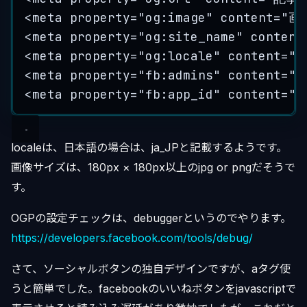
<
meta
property
=
"
og:image
"
content
=
"
画
<
meta
property
=
"
og:site_name
"
content
<
meta
property
=
"
og:locale
"
content
=
"
<
meta
property
=
"
fb:admins
"
content
=
"
f
<
meta
property
=
"
fb:app_id
"
content
=
"
f
localeは、日本語の場合は、ja_JPと記載するようです。
画像サイズは、180px × 180px以上のjpg or pngだそうで
す。
OGPの設定チェックは、debuggerというのでやります。
https://developers.facebook.com/tools/debug/
さて、ソーシャルボタンの独自デザインですが、aタグ使
うと簡単でした。facebookのいいねボタンをjavascriptで