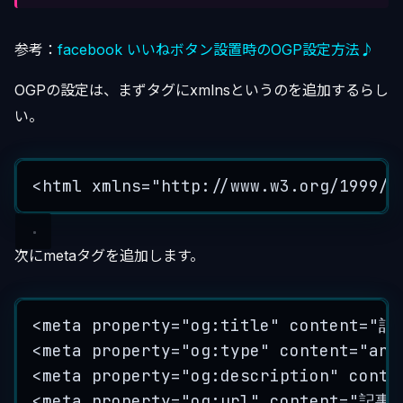
参考：
facebook いいねボタン設置時のOGP設定方法♪
OGPの設定は、まずタグにxmlnsというのを追加するらし
い。
<
html
xmlns
=
"
http://www.w3.org/1999/x
次にmetaタグを追加します。
<
meta
property
=
"
og:title
"
content
=
"
記
<
meta
property
=
"
og:type
"
content
=
"
art
<
meta
property
=
"
og:description
"
conte
<
meta
property
=
"
og:url
"
content
=
"
記事の