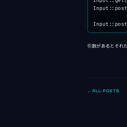
Input
::
get
Input
::
pos
Input
::
pos
引数があるとそれ
← ALL POSTS