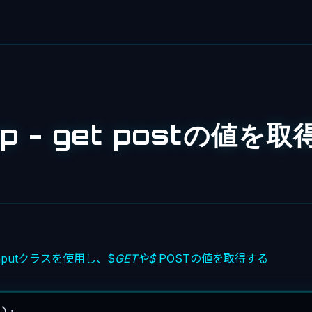
hp - get postの値を
：Inputクラスを使用し、$
GETや$
POSTの値を取得する