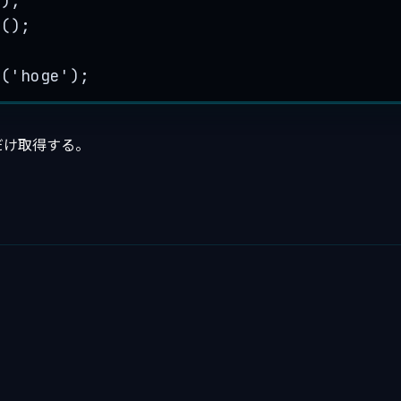
();
t
();
t
(
'
hoge
'
);
だけ取得する。