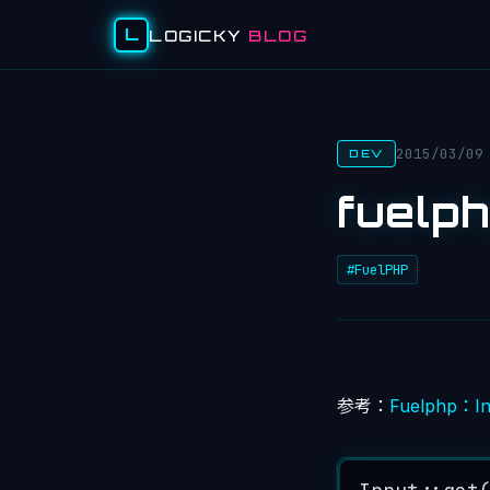
L
LOGICKY
BLOG
2015/03/09
DEV
fuelp
#FuelPHP
参考：
Fuelphp