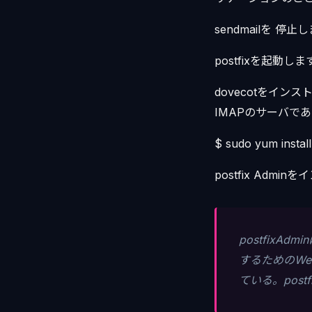
sendmailを 停止します。
postfixを起動します。 $
dovecotをイン
IMAPのサーバで
$ sudo yum instal
postfix Admi
postfix
するためのWeb
ている。post