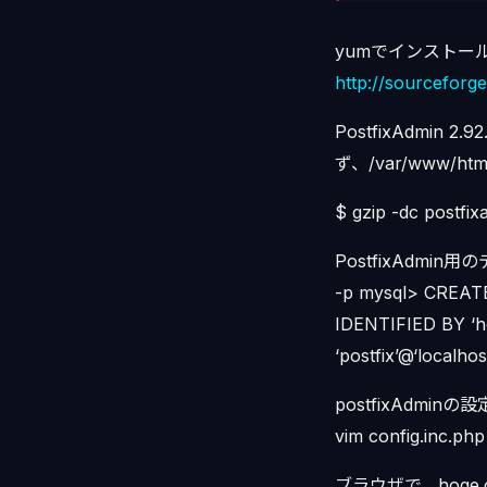
yumでインストー
http://sourceforge
PostfixAdmin
ず、/var/www/
$ gzip -dc postfixa
PostfixAdmi
-p mysql> CREATE
IDENTIFIED BY ‘
‘postfix’@‘localhost
postfixAdmin
vim config.inc.php
ブラウザで、hoge.co