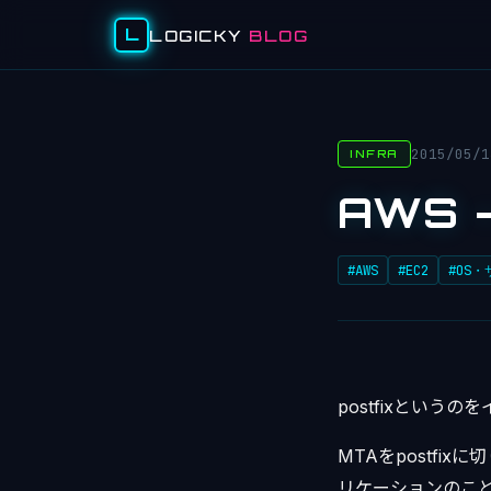
L
LOGICKY
BLOG
2015/05/1
INFRA
AWS 
#AWS
#EC2
#OS
postfixというのをイン
MTAをpostfix
リケーションのことです。 