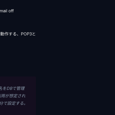
ail off
で動作する、POP3と
名をDBで管理
tの利用が想定され
、自分で設定する。