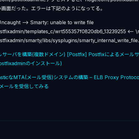
い画面だった。エラーは下記のようになってる。
ncaught —> Smarty: unable to write file
stfixadmin/templates_c/wrt555357f0820db6_13239255 <— \
fixadmin/smarty/libs/sysplugins/smarty_internal_write_file
ルサーバを構築(複数ドメイン)
[Postfix] Postfixによるメ
stfixadminのインストール)
でElasticなMTA(メール受信)システムの構築 – ELB Proxy Protoc
ixでメールを受信してみる