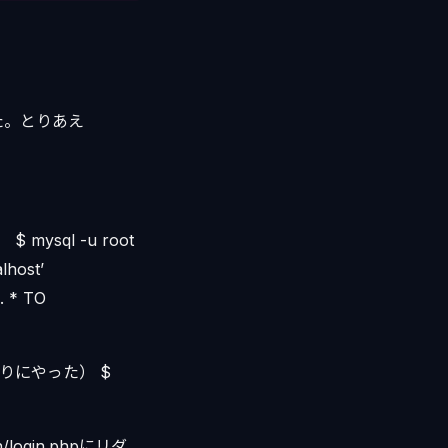
てきた。とりあえ
ysql -u root
lhost’
. * TO
りにやった） $
/login.phpにリダ