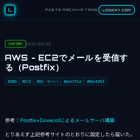
L
POSTS
ARCHIVE
TAGS
LOGICKY.COM
2015/05/15
INFRA
AWS - EC2でメールを受信す
る（Postfix）
#AWS
#EC2
#OS・サーバ
#postfix
#Route53
参考：
Postfix+Dovecotによるメールサーバ構築
とりあえず上記参考サイトのとおりに設定したら届いた。