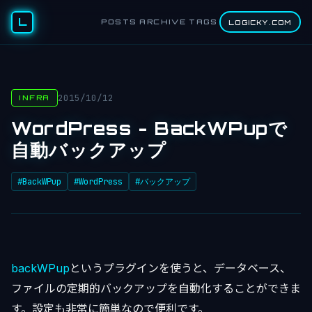
L
POSTS
ARCHIVE
TAGS
LOGICKY.COM
2015/10/12
INFRA
WordPress - BackWPupで
自動バックアップ
#BackWPup
#WordPress
#バックアップ
backWPup
というプラグインを使うと、データベース、
ファイルの定期的バックアップを自動化することができま
す。設定も非常に簡単なので便利です。