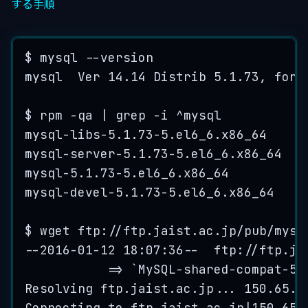
する手順
$
mysql
--
version
mysql
Ver
14.14
Distrib
5.1
.
73
, 
for
$
rpm
-
qa
|
grep
-
i
^
mysql
mysql
-
libs
-
5.1
.
73
-
5
.
el6_6
.
x86_64
mysql
-
server
-
5.1
.
73
-
5
.
el6_6
.
x86_64
mysql
-
5.1
.
73
-
5
.
el6_6
.
x86_64
mysql
-
devel
-
5.1
.
73
-
5
.
el6_6
.
x86_64
$
wget
 ftp:
//ftp.jaist.ac.jp/pub/mysq
--
2016
-
01
-
12
18
:
07
:
36
--
  ftp:
//ftp.ja
=>
`
MySQL-shared-compat-5.
Resolving ftp.jaist.ac.jp... 150.65.7
Connecting to ftp.jaist.ac.jp|150.65.