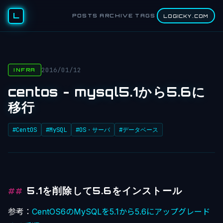
L
POSTS
ARCHIVE
TAGS
LOGICKY.COM
2016/01/12
INFRA
centos - mysql5.1から5.6に
移行
#CentOS
#MySQL
#OS・サーバ
#データベース
5.1を削除して5.6をインストール
参考：
CentOS6のMySQLを5.1から5.6にアップグレード