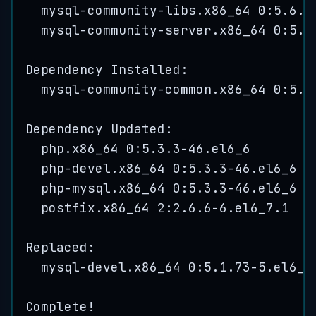
mysql
-
community
-
libs
.
x86_64
0
:
5.6
.
2
mysql
-
community
-
server
.
x86_64
0
:
5.6
Dependency
 Installed:
mysql
-
community
-
common
.
x86_64
0
:
5.6
Dependency
 Updated:
php
.
x86_64
0
:
5.3
.
3
-
46
.
el6_6
php
-
devel
.
x86_64
0
:
5.3
.
3
-
46
.
el6_6
php
-
mysql
.
x86_64
0
:
5.3
.
3
-
46
.
el6_6
postfix
.
x86_64
2
:
2.6
.
6
-
6
.
el6_7
.
1
Replaced:
mysql
-
devel
.
x86_64
0
:
5.1
.
73
-
5
.
el6_6
Complete
!