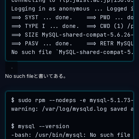
Logging in as anonymous ... Logged in
==> SYST ... done.    ==> PWD ... don
==> TYPE I ... done.  ==> CWD (1) /pu
==> SIZE MySQL-shared-compat-5.6.26-1
==> PASV ... done.    ==> RETR MySQL-
No such file 
`
MySQL
-
shared
-
compat
-
5.6
No such fileと書いてある。
$
sudo
rpm
--
nodeps
-
e
mysql
-
5.1
.
73
-
5
warning: 
/var
/
log
/mysqld.log saved as
$
mysql
--
version
-
bash: 
/
usr
/
bin
/
mysql: 
No
such
file
o