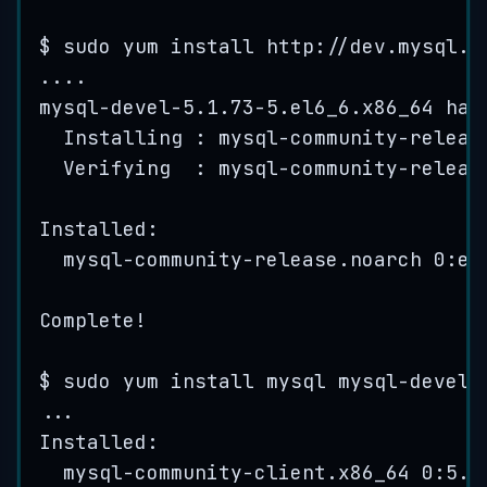
$
sudo
yum
install
 http:
//dev.mysql.c
...
.
mysql
-
devel
-
5.1
.
73
-
5
.
el6_6
.
x86_64
has
Installing : 
mysql
-
community
-
releas
Verifying  : 
mysql
-
community
-
releas
Installed:
mysql
-
community
-
release
.
noarch
0
:
el
Complete
!
$
sudo
yum
install
mysql
mysql
-
devel
...
Installed:
mysql
-
community
-
client
.
x86_64
0
:
5.6