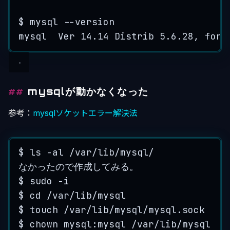
$
mysql
--
version
mysql
Ver
14.14
Distrib
5.6
.
28
, 
for
mysqlが動かなくなった
参考：
mysqlソケットエラー解決法
$
ls
-
al
/var
/
lib
/mysql/
なかったので作成してみる
。
$
sudo
-
i
$
cd
/var
/
lib
/mysql
$
touch
/var
/
lib
/mysql/mysql.sock
$
chown
 mysql:
mysql
/var
/
lib
/mysql