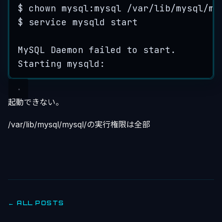
$
chown
 mysql:
mysql
/var
/
lib
/mysql/my
$
service
mysqld
start
MySQL
Daemon
failed
to
start
.
Starting
 mysqld:                     
起動できない。
/var/lib/mysql/mysql/の実行権限は全部
← ALL POSTS