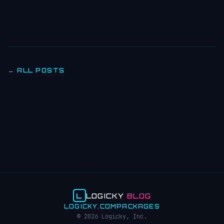
← ALL POSTS
L
LOGICKY
BLOG
LOGICKY.COM
PACKAGES
© 2026 Logicky, Inc.