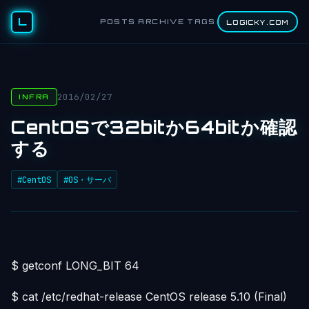
L
POSTS
ARCHIVE
TAGS
LOGICKY.COM
2016/02/27
INFRA
CentOSで32bitか64bitか確認
する
#CentOS
#OS・サーバ
$ getconf LONG_BIT 64
$ cat /etc/redhat-release CentOS release 5.10 (Final)