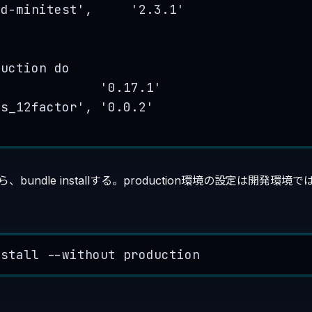
rd-minitest
'
,     
'
2.3.1
'
duction
do
,             
'
0.17.1
'
ls_12factor
'
, 
'
0.0.2
'
たら、bundle installする。production環境の設定は開発
nstall 
--
without production