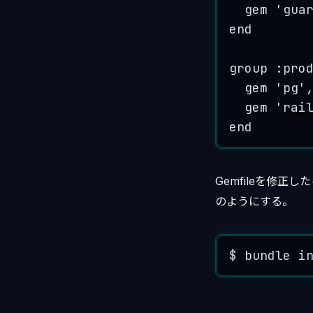
gem 
'
gua
end
group 
:
pro
gem 
'
pg
'
gem 
'
rai
end
Gemfileを修正し
のようにする。
$ bundle i