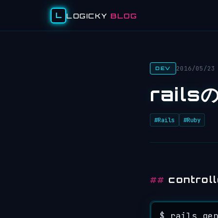
L
LOGICKY
BLOG
2016/05/23
DEV
rail
#Rails
#Ruby
contro
$ rails ge