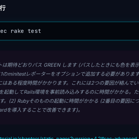
行
xec
 rake 
test
は期待どおりパス GREEN します (パスしたときにも色を表
7.1のminitestレポーターをオプションで追加する必要がありま
はある程度時間がかかります。これには2つの要因が絡んでいます
erverを起動してRails環境を事前読み込みするのに時間がかかる
。(2) Rubyそのものの起動に時間がかかる (2番目の要因につい
ardを導入することで改善できます)。
tutorial.jp/chapters/static_pages?version=4.2#sec-advanced_