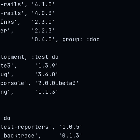
e-rails
'
, 
'
4.1.0
'
y-rails
'
, 
'
4.0.3
'
links
'
,   
'
2.3.0
'
der
'
,     
'
2.2.3
'
,         
'
0.4.0
'
, 
group
:
:
doc
elopment
, 
:
test
do
ite3
'
,     
'
1.3.9
'
bug
'
,      
'
3.4.0
'
-console
'
, 
'
2.0.0.beta3
'
ing
'
,      
'
1.1.3
'
t
do
itest-reporters
'
, 
'
1.0.5
'
i_backtrace
'
,     
'
0.1.3
'