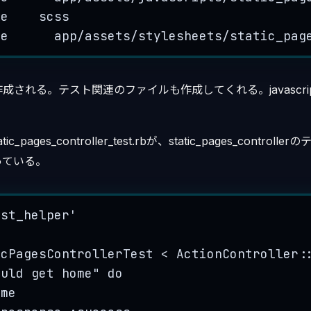
ke    scss
te      app
/
assets
/
stylesheets
/
static_pag
成される。テスト関連のファイルも作成してくれる。javascri
/static_pages_controller_test.rbが、static_pages_contr
っている。
est_helper
'
icPagesControllerTest
 < 
ActionController:
ould get home
"
do
ome