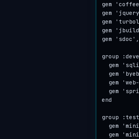
gem 
'
coffe
gem 
'
jquer
gem 
'
turbo
gem 
'
jbuil
gem 
'
sdoc
'
group 
:
dev
gem 
'
sql
gem 
'
bye
gem 
'
web
gem 
'
spr
end
group 
:
tes
gem 
'
min
gem 
'
min