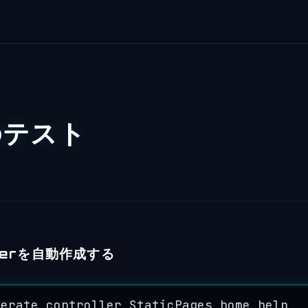
sのテスト
llerを自動作成する
nerate controller 
StaticPages
 home help