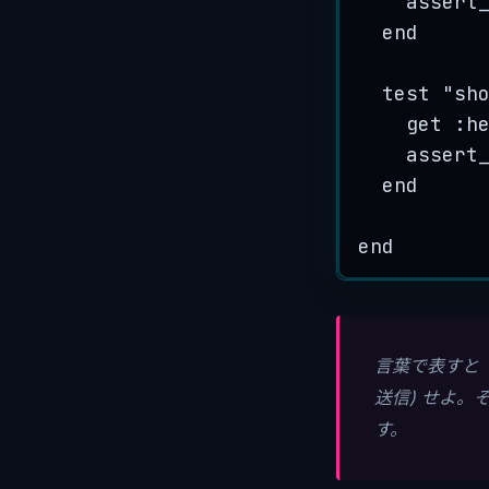
assert
end
test
"
sh
get 
:
h
assert
end
end
言葉で表すと「
送信) せよ。
す。