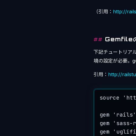
（引用：
http://rai
Gemfil
下記チュートリアルの内
境の設定が必要。g
引用：
http://rails
source 
'
ht
gem 
'
rails
gem 
'
sass-
gem 
'
uglif