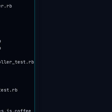
er.
rb
b
b
oller_test.
rb
test.
rb
es.
js
.
coffee