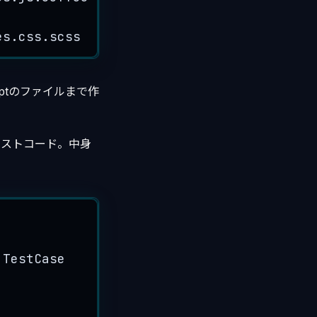
es.
css
.
scss
ptのファイルまで作
ollerのテストコード。中身
:TestCase