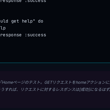
_response 
:
success
ould get help
"
do
elp
_response 
:
success
Homeページのテスト。GETリクエストをhomeアクションに対
そうすれば、リクエストに対するレスポンスは[成功]になるは