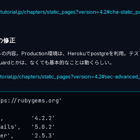
lstutorial.jp/chapters/static_pages?version=4.2#cha-static_
eの修正
容。Production環境は、Herokuでpostgreを利用。テス
uardとかは、なくても基本的なことは動くらしい。
tutorial.jp/chapters/static_pages?version=4.2#sec-advanced_
tps://rubygems.org
'
'
,        
'
4.2.2
'
rails
'
,   
'
5.0.2
'
ier
'
,     
'
2.5.3
'