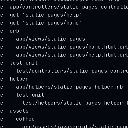
te  app
/
controllers
/
static_pages_controll
te  get 
'
static_pages/help
'
te  get 
'
static_pages/home
'
ke  erb
te    app
/
views
/
static_pages
te    app
/
views
/
static_pages
/
home.
html
.
er
te    app
/
views
/
static_pages
/
help.
html
.
er
ke  test_unit
te    
test
/
controllers
/
static_pages_contr
ke  helper
te    app
/
helpers
/
static_pages_helper.
rb
ke    test_unit
te      
test
/
helpers
/
static_pages_helper_
ke  assets
ke    coffee
te      app
/
assets
/
javascripts
/
static_pag