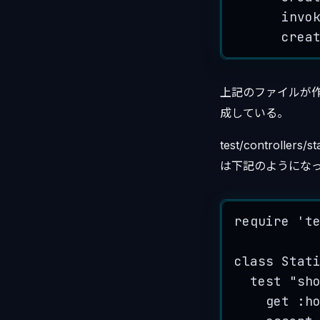
invo
crea
上記のファイルが作
成している。
test/controllers
は下記のようにな
require
'
t
class
Stat
test
"
sh
get 
:
h