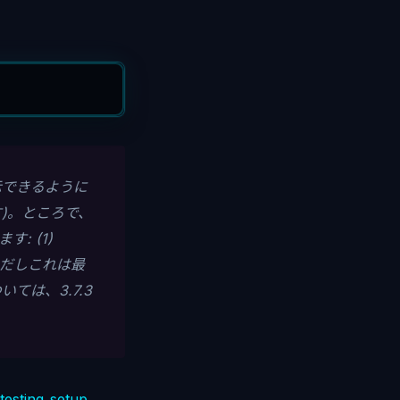
示できるように
す)。ところで、
: (1)
。ただしこれは最
ては、3.7.3
testing_setup