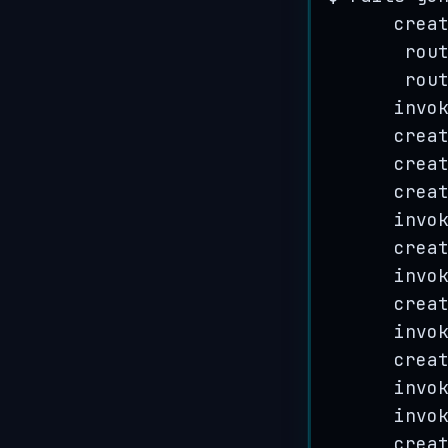
crea
rou
rou
invo
crea
crea
crea
invo
crea
invo
crea
invo
crea
invo
invo
crea