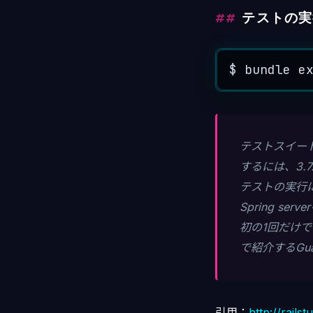
テストの実
$ bundle 
e
テストスイート
するには、3.
テストの実行に
Spring s
初の1回だけです
で紹介するGu
引用：
http://rails