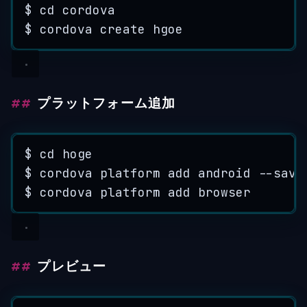
$
cd
cordova
$
cordova
create
hgoe
プラットフォーム追加
$
cd
hoge
$
cordova
platform
add
android
--
save
$
cordova
platform
add
browser
プレビュー