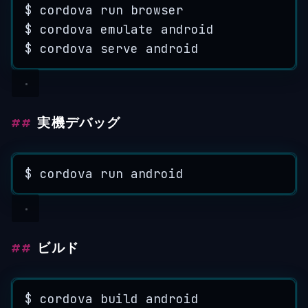
$
cordova
run
browser
$
cordova
emulate
android
$
cordova
serve
android
実機デバッグ
$
cordova
run
android
ビルド
$
cordova
build
android