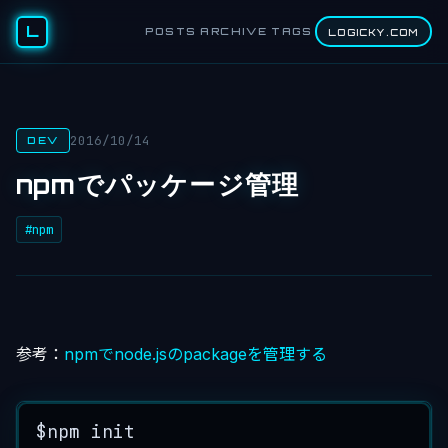
L
POSTS
ARCHIVE
TAGS
LOGICKY.COM
2016/10/14
DEV
npmでパッケージ管理
#npm
参考：
npmでnode.jsのpackageを管理する
$npm
init