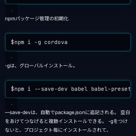
npmパッケージ管理の初期化
$npm
i
-
g
cordova
-gは、グローバルインストール。
$npm
i
--
save
-
dev
babel
babel
-
preset
-
—save-devは、自動でpackage.jsonに追記される。 空白
をあけてつなげると複数インストールできる。 -gをつけ
ないと、プロジェクト毎にインストールされて、