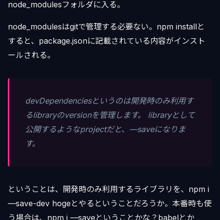
node_modulesフォルダに入る。
node_modulesはgitで管理する必要ない。npm installと
すると、package.jsonに記載されている内容がインスト
ールされる。
devDependenciesというのは開発時のみ利用す
るlibraryのversionを管理します。 libraryとして
公開するようなprojectだと、—saveになりま
す。
ということは、開発時のみ利用するライブラリを、npm i
—save-dev hogeとやるということだろうか。本番時も使
う場合は、npm i —saveということかな？babelとか