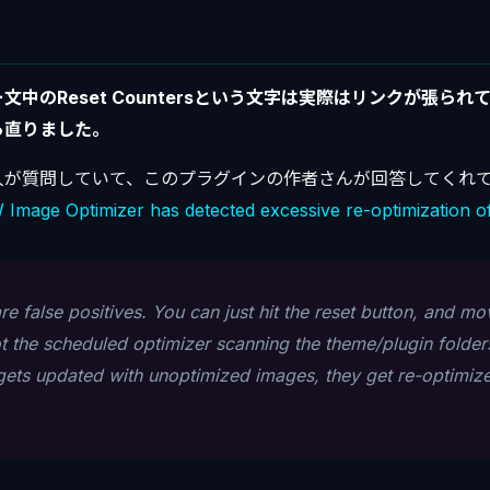
文中のReset Countersという文字は実際はリンクが張ら
ら直りました。
人が質問していて、このプラグインの作者さんが回答してくれ
mage Optimizer has detected excessive re-optimization of
are false positives. You can just hit the reset button, and m
ot the scheduled optimizer scanning the theme/plugin folder
gets updated with unoptimized images, they get re-optimize