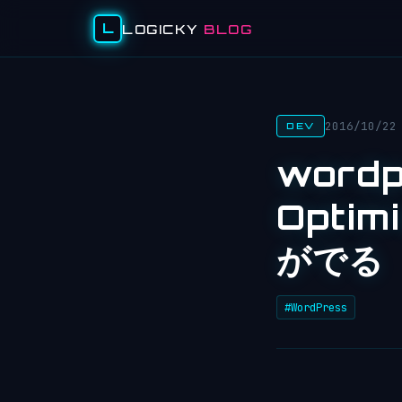
L
LOGICKY
BLOG
2016/10/22
DEV
word
Opti
がでる
#WordPress