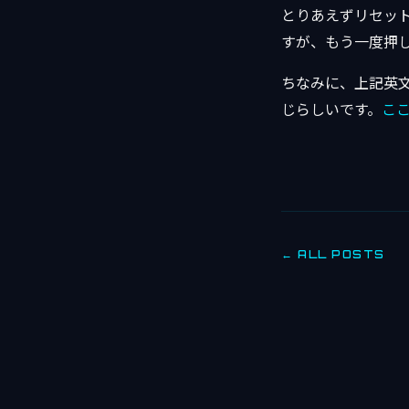
とりあえずリセッ
すが、もう一度押
ちなみに、上記英文の
じらしいです。
こ
← ALL POSTS