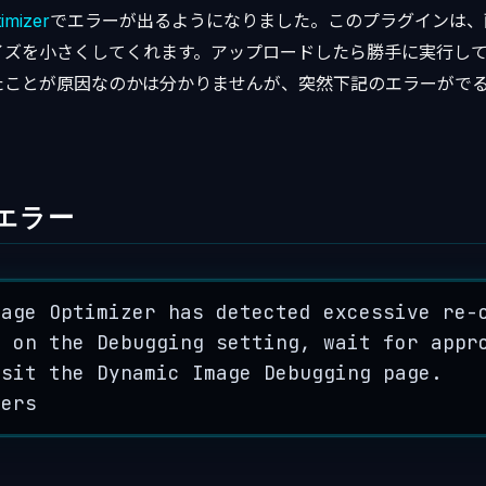
mizer
でエラーが出るようになりました。このプラグインは、
イズを小さくしてくれます。アップロードしたら勝手に実行し
たことが原因なのかは分かりませんが、突然下記のエラーがで
エラー
mage
Optimizer
has
detected
excessive
re
-
n
on
the
Debugging
setting
, 
wait
for
appr
isit
the
Dynamic
Image
Debugging
page
.
ters