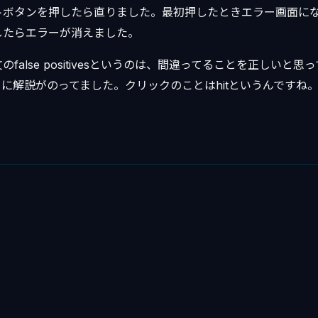
トボタンを押したら直りました。最初押したときエラー画面に
したらエラーが消えました。
false positivesというのは、間違ってることを正しいと
こ
に解説がのってました。クリックのことはhitというんですね