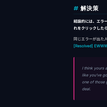
解決策
結論的には、エラー
れをクリックした
同じエラーが出た
[Resolved] EWWW I
I think yours 
like you’ve g
one of those 
deal.