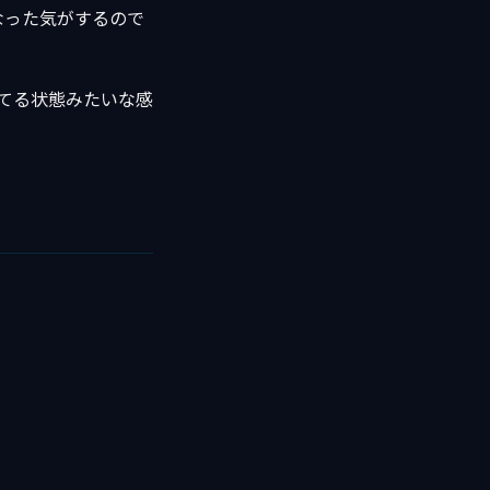
なった気がするので
思ってる状態みたいな感
。