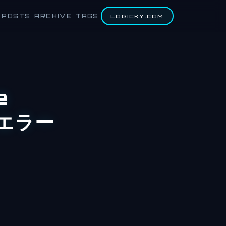
POSTS
ARCHIVE
TAGS
LOGICKY.COM
e
でエラー