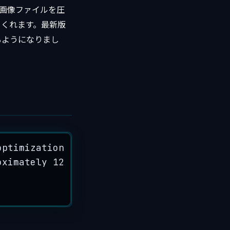
画像ファイルを圧
てくれます。最新版
るようになりまし
optimization
of
multiple
images
.
oximately
12
hours
,