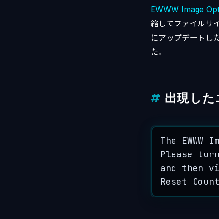
EWWW Image Opti
縮してファイルサ
にアップデートし
た。
出現した
The
EWWW
I
Please
tur
and
then
v
Reset
Coun