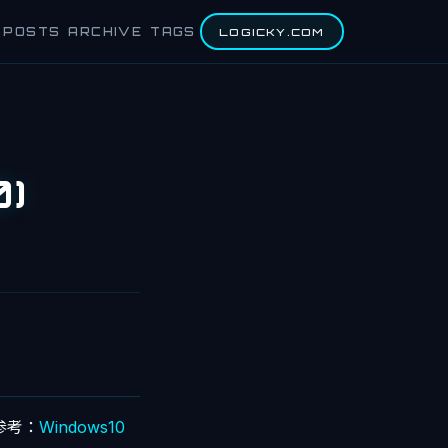
POSTS
ARCHIVE
TAGS
LOGICKY.COM
)
参考：
Windows10