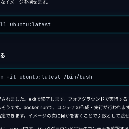
々なイメージを探せます。
ull
 ubuntu:
latest
る
un
-
it
 ubuntu:
latest
/
bin
/
bash
されました。exitで終了します。フォアグラウンドで実行す
うです。docker runで、コンテナの作成・実行が行われます
指定できます。イメージの次に何かを書くことで引数として渡
、run -dです。バックグラウンド実行のコンテナを確認するには