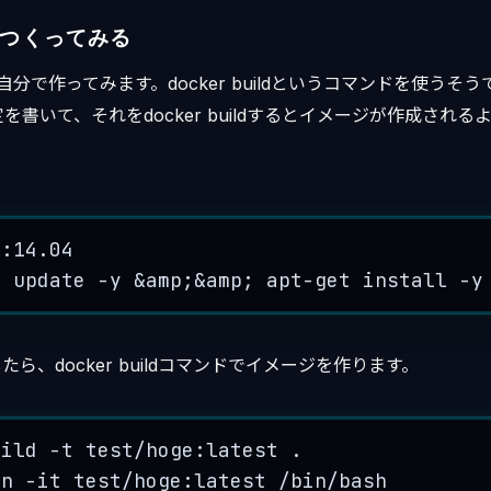
つくってみる
自分で作ってみます。docker buildというコマンドを使うそうです。
書いて、それをdocker buildするとイメージが作成される
u:
14.04
t
update
-
y
&
amp
;
&
amp
; 
apt
-
get
install
-
y
作成したら、docker buildコマンドでイメージを作ります。
uild
-
t
test
/
hoge:
latest
.
un
-
it
test
/
hoge:
latest
/
bin
/
bash