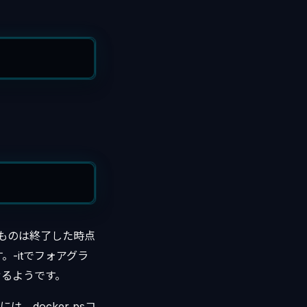
るものは終了した時点
。-itでフォアグラ
せるようです。
、docker psコ