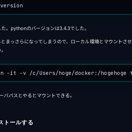
-
version
。pythonのバージョンは3.4.3でした。
るとまっさらになってしまうので、ローカル環境とマウントさせ
い。
un
-
it
-
v
/
c
/
Users
/
hoge
/
docker:
/
hogehoge
:サーバパスとやるとマウントできる。
ンストールする