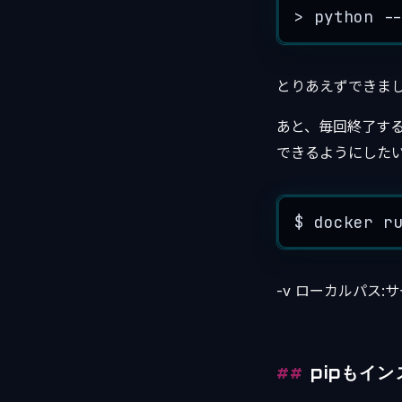
>
python
-
とりあえずできました
あと、毎回終了す
できるようにした
$
docker
r
-v ローカルパス
pipもイ