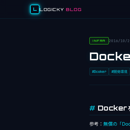
L
LOGICKY
BLOG
2016/10/2
INFRA
Docke
#Dcoker
#開発環境
Docke
参考：
無償の「Dock