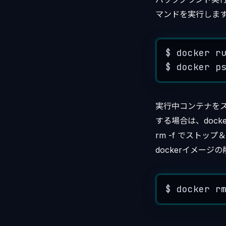
マンドを実行しま
$
docker
r
$
docker
p
実行中コンテナをス
する場合は、docke
rm -f でストップ
dockerイメージ
$
docker
r