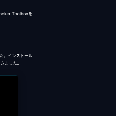
er Toolboxを
した。インストール
でてきました。