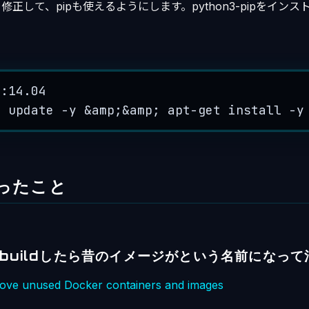
leを修正して、pipも使えるようにします。python3-pipをイン
u:
14.04
t
update
-
y
&
amp
;
&
amp
; 
apt
-
get
install
-
y
ったこと
buildしたら昔のイメージが
という名前になって
ove unused Docker containers and images