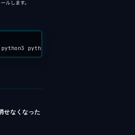
ストールします。
python3
python3
-
pip
消せなくなった