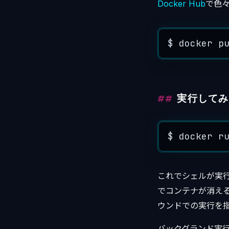
Docker Hub
で色
$
docker
p
実行してみ
$
docker
r
これでシェルが実行
でコンテナが消えるそ
ウンドでの実行を
バックグランド実行は