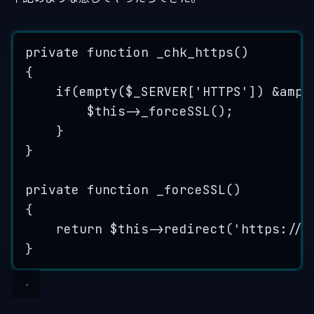
private
function
_chk_https
()
{
if
(
empty
(
$_SERVER
[
'
HTTPS
'
]) 
&
amp
;
$this
->
_forceSSL
();
}
}
private
function
_forceSSL
()
{
return
$this
->
redirect
(
'
https://
'
}