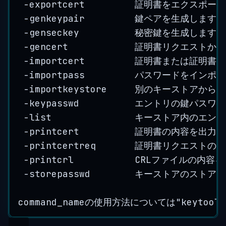
-
exportcert         証明書をエクスポー
-
genkeypair         鍵ペアを生成します
-
genseckey          秘密鍵を生成します
-
gencert            証明書リクエス
-
importcert         証明書または証
-
importpass         パスワードをイン
-
importkeystore     別のキースト
-
keypasswd          エントリの鍵パス
-
list               キーストア内のエ
-
printcert          証明書の内容を出力
-
printcertreq       証明書リクエスト
-
printcrl           
CRLファイルの内容
-
storepasswd        キーストアのス
command_nameの使用方法については
"
keytool 