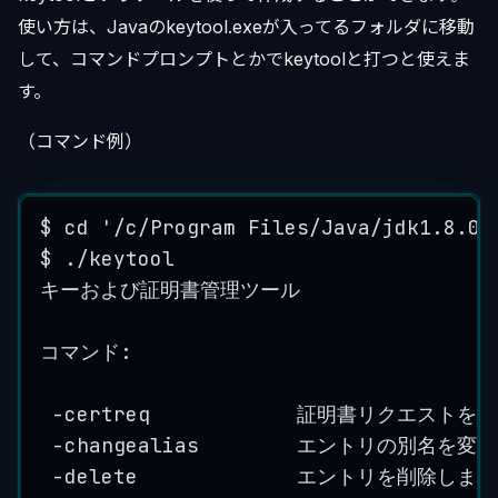
使い方は、Javaのkeytool.exeが入ってるフォルダに移動
して、コマンドプロンプトとかでkeytoolと打つと使えま
す。
（コマンド例）
$ cd 
'
/c/Program Files/Java/jdk1.8.0_
$ .
/
keytool
キーおよび証明書管理ツール
コマンド
:
-
certreq            証明書リクエスト
-
changealias        エントリの別名を変
-
delete             エントリを削除します