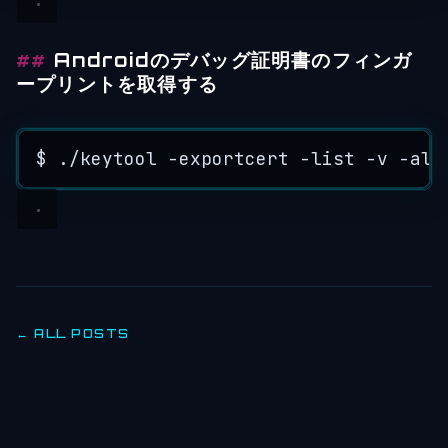
Androidのデバッグ証明書のフィンガ
ープリントを取得する
$ .
/
keytool 
-
exportcert 
-
list 
-
v 
-
ali
← ALL POSTS