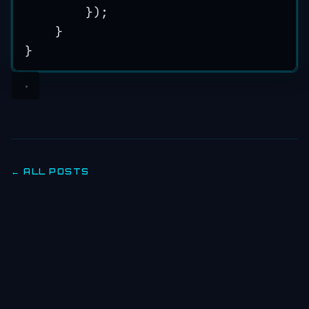
}
)
;
}
}
← ALL POSTS