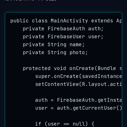
public
class
MainActivity
extends
App
private
FirebaseAuth
auth
;
private
FirebaseUser
user
;
private
String
name
;
private
String
photo
;
protected
void
onCreate
(
Bundle
sa
super
.
onCreate
(
savedInstanceS
setContentView
(
R
.
layout
.
activ
auth 
=
FirebaseAuth
.
getInstan
user 
=
auth
.
getCurrentUser
()
;
if
 (user 
==
null
) {