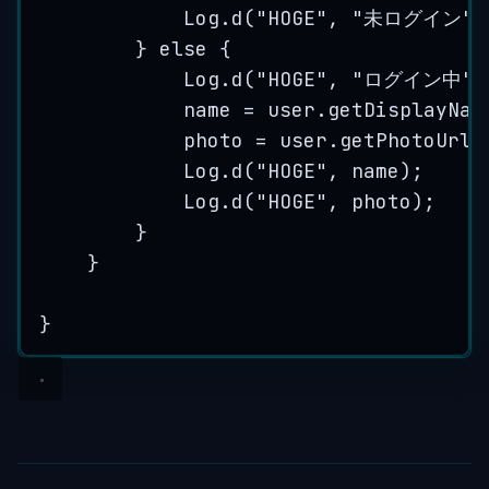
Log
.
d
(
"
HOGE
"
, 
"
未ログイン
"
)
} 
else
 {
Log
.
d
(
"
HOGE
"
, 
"
ログイン中
"
)
name 
=
user
.
getDisplayNam
photo 
=
user
.
getPhotoUrl
(
Log
.
d
(
"
HOGE
"
, name
)
;
Log
.
d
(
"
HOGE
"
, photo
)
;
}
}
}