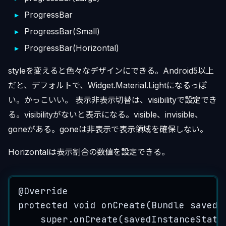
ProgressBar
ProgressBar(Small)
ProgressBar(Horizontal)
styleを変えると色々なデザインにできる。Android5以上
だと、デフォルトで、Widget.Material.Lightになるっぽ
い。かっこいい。 表示非表示切替は、visibilityで設定でき
る。visibilityがないと表示になる。visible、invisible、
goneがある。goneは非表示で表示領域を確保しない。
Horizontalは表示割合の数値を設定できる。
@
Override
protected
void
onCreate
(
Bundle
 savedI
super
.
onCreate
(
savedInstanceState