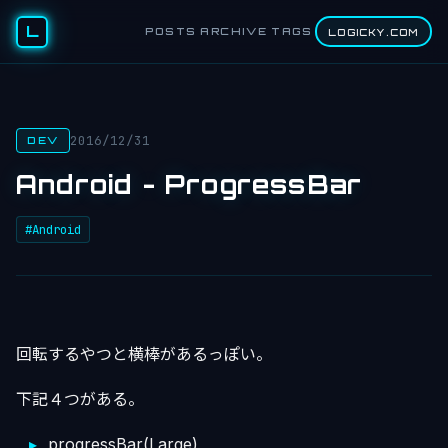
L
POSTS
ARCHIVE
TAGS
LOGICKY.COM
2016/12/31
DEV
Android - ProgressBar
#Android
回転するやつと横棒があるっぽい。
下記４つがある。
progressBar(Large)