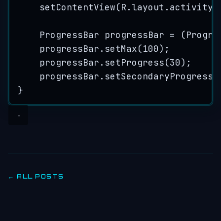
setContentView
(
R
.
layout
.
activity_
ProgressBar
progressBar
=
 (Progre
progressBar
.
setMax
(
100
)
;
progressBar
.
setProgress
(
30
)
;
progressBar
.
setSecondaryProgress
(
}
← ALL POSTS